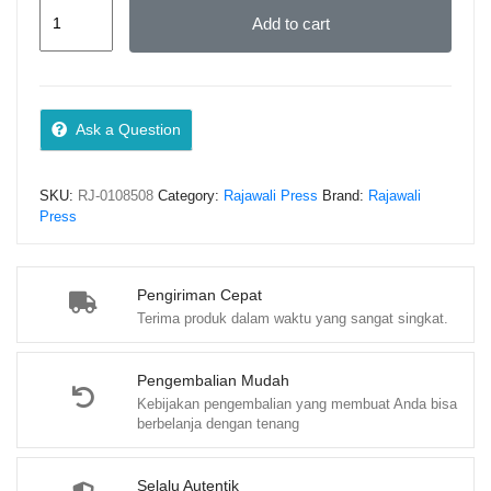
HAK
Add to cart
DAN
KEWAJIBAN
WARGA
NEGARA
Ask a Question
BERBASIS
QR
SKU:
RJ-0108508
Category:
Rajawali Press
Brand:
Rajawali
CODE
Press
–
Prof.
Dr.
Pengiriman Cepat
Terima produk dalam waktu yang sangat singkat.
Etin
Solihatin,
M.Pd.
Pengembalian Mudah
Kebijakan pengembalian yang membuat Anda bisa
quantity
berbelanja dengan tenang
Selalu Autentik