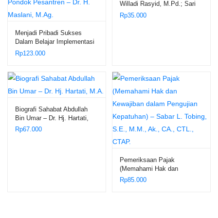
Willadi Rasyid, M.Pd.; Sari
Mariati, S.Si., M.Pd.
Rp
35.000
Menjadi Pribadi Sukses
Dalam Belajar Implementasi
Konsep Belajar Efektif
Rp
123.000
Menurut al-Zarnuji dalam
Lingkungan Pondok
Pesantren – Dr. H. Maslani,
M.Ag.
Biografi Sahabat Abdullah
Bin Umar – Dr. Hj. Hartati,
M.A.
Rp
67.000
Pemeriksaan Pajak
(Memahami Hak dan
Kewajiban dalam Pengujian
Rp
85.000
Kepatuhan) – Sabar L.
Tobing, S.E., M.M., Ak., CA.,
CTL., CTAP.