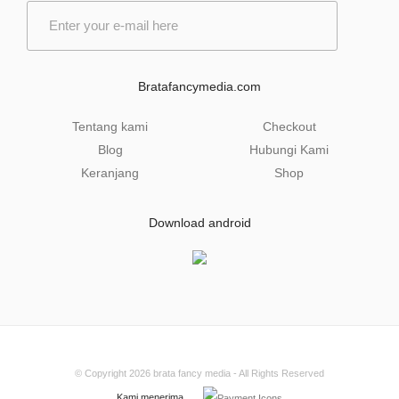
E
m
a
i
l
Bratafancymedia.com
*
Tentang kami
Checkout
Blog
Hubungi Kami
Keranjang
Shop
Download android
© Copyright 2026
brata fancy media
- All Rights Reserved
Kami menerima