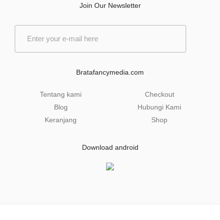
Join Our Newsletter
E
m
a
i
l
Bratafancymedia.com
*
Tentang kami
Checkout
Blog
Hubungi Kami
Keranjang
Shop
Download android