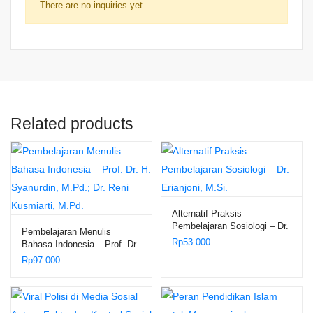
There are no inquiries yet.
Related products
Alternatif Praksis
Pembelajaran Sosiologi – Dr.
Pembelajaran Menulis
Erianjoni, M.Si.
Rp
53.000
Bahasa Indonesia – Prof. Dr.
H. Syanurdin, M.Pd.; Dr.
Rp
97.000
Reni Kusmiarti, M.Pd.