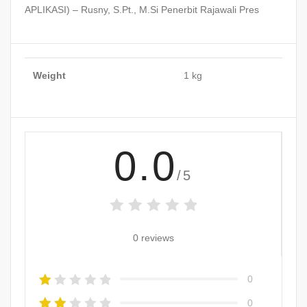
APLIKASI) – Rusny, S.Pt., M.Si Penerbit Rajawali Pres
Weight
1 kg
0.0
/5
0 reviews
0
0