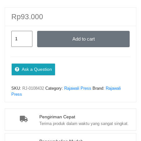
Rp
93.000
HALAL
Add to cart
DALAM
DUNIA
PETERNAKAN
(TEORI
Ask a Question
DAN
APLIKASI)
SKU:
RJ-0108432
Category:
Rajawali Press
Brand:
Rajawali
–
Press
Rusny,
S.Pt.,
M.Si
Pengiriman Cepat
Terima produk dalam waktu yang sangat singkat.
quantity