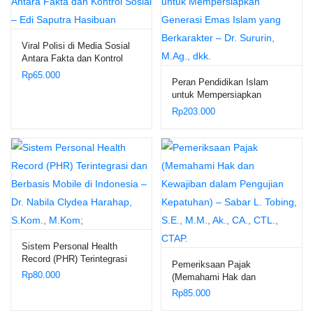
Viral Polisi di Media Sosial
Antara Fakta dan Kontrol
Sosial – Edi Saputra
Rp
65.000
Peran Pendidikan Islam
Hasibuan
untuk Mempersiapkan
Generasi Emas Islam yang
Rp
203.000
Berkarakter – Dr. Sururin,
M.Ag., dkk.
Sistem Personal Health
Record (PHR) Terintegrasi
Pemeriksaan Pajak
dan Berbasis Mobile di
Rp
80.000
(Memahami Hak dan
Indonesia – Dr. Nabila Clydea
Kewajiban dalam Pengujian
Rp
85.000
Harahap, S.Kom., M.Kom;
Kepatuhan) – Sabar L.