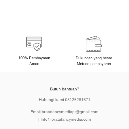
Tobing, S.E., M.M., Ak., CA.,
CTL., CTAP.
100% Pembayaran
Dukungan yang besar
Aman
Metode pembayaran
Butuh bantuan?
Hubungi kami
08125281671
Email:
bratafancymediapt@gmail.com
|
Info@bratafancymedia
.com