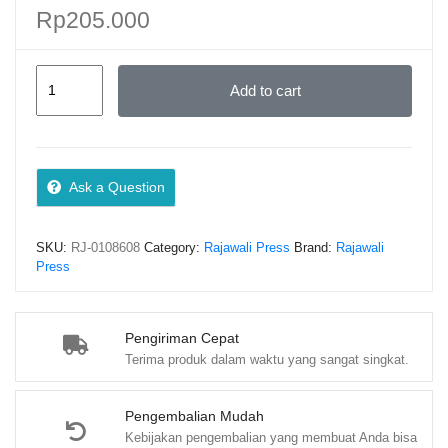
Rp
205.000
HUKUM
Add to cart
PIDANA
KHUSUS
–
Hariman
Ask a Question
Satria
quantity
SKU:
RJ-0108608
Category:
Rajawali Press
Brand:
Rajawali
Press
Pengiriman Cepat
Terima produk dalam waktu yang sangat singkat.
Pengembalian Mudah
Kebijakan pengembalian yang membuat Anda bisa