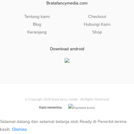
Bratafancymedia.com
*
Tentang kami
Checkout
Blog
Hubungi Kami
Keranjang
Shop
Download android
© Copyright 2026
brata fancy media
- All Rights Reserved
Kami menerima
Selamat datang dan selamat belanja stok Ready di Penerbit.terima
kasih.
Dismiss