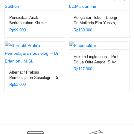
Pendidikan Anak
Pengantar Hukum Energi –
Berkebutuhan Khusus –
Dr. Mailinda Eka Yuniza,
Sulthon
S.H., LL.M., dan Tim
Rp
99.000
Rp
160.000
Hukum Lingkungan – Prof.
Dr. La Odre Angga, S.Ag.,
S.H., M.Hum.
Rp
127.000
Alternatif Praksis
Pembelajaran Sosiologi – Dr.
Erianjoni, M.Si.
Rp
53.000