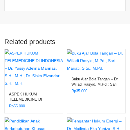
Related products
Buku Ajar Bola Tangan – Dr.
Willadi Rasyid, M.Pd.; Sari
Mariati, S.Si., M.Pd.
Rp
35.000
ASPEK HUKUM
TELEMEDICINE DI
INDONESIA – Dr. Yussy
Rp
55.000
Adelina Mannas, S.H., M.H.;
Dr. Siska Elvandari, S.H.,
M.H.