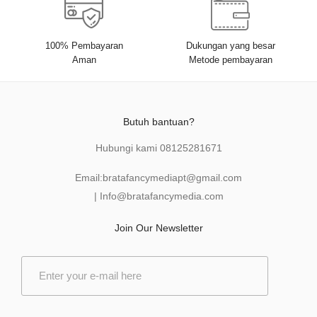
100% Pembayaran
Dukungan yang besar
Aman
Metode pembayaran
Butuh bantuan?
Hubungi kami
08125281671
Email:
bratafancymediapt@gmail.com
|
Info@bratafancymedia
.com
Join Our Newsletter
E
m
a
i
l