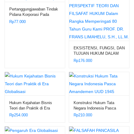
Pertanggungjawaban Tindak
Pidana Korporasi Pada
Tipikor
Rp
77.000
EKSISTENSI, FUNGSI, DAN
TUJUAN HUKUM DALAM
PERSPEKTIF TEORI DAN
Rp
176.000
FILSAFAT HUKUM Dalam
Rangka Memperingati 80
Tahun Guru Kami PROF. DR.
FRANS LIMAHELU, S.H.,
LL.M.
Hukum Kejahatan Bisnis
Konstruksi Hukum Tata
Teori dan Praktik di Era
Negara Indonesia Pasca
Globalisasi
Amandemen UUD 1945
Rp
254.000
Rp
210.000