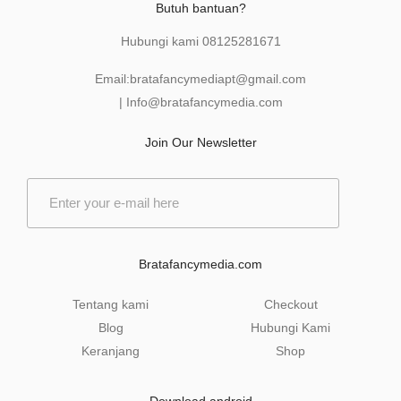
Butuh bantuan?
Hubungi kami
08125281671
Email:
bratafancymediapt@gmail.com
|
Info@bratafancymedia
.com
Join Our Newsletter
E
m
a
i
l
Bratafancymedia.com
*
Tentang kami
Checkout
Blog
Hubungi Kami
Keranjang
Shop
Download android