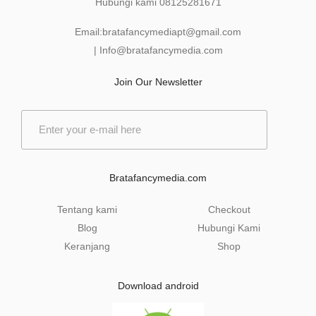
Hubungi kami
08125281671
Email:
bratafancymediapt@gmail.com
|
Info@bratafancymedia
.com
Join Our Newsletter
E
m
a
i
l
Bratafancymedia.com
*
Tentang kami
Checkout
Blog
Hubungi Kami
Keranjang
Shop
Download android