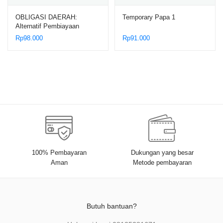
OBLIGASI DAERAH:
Temporary Papa 1
Alternatif Pembiayaan
Pembangunan Daerah
Rp
98.000
Rp
91.000
Berdasarkan Asas
Keterbukaan
100% Pembayaran
Dukungan yang besar
Aman
Metode pembayaran
Butuh bantuan?