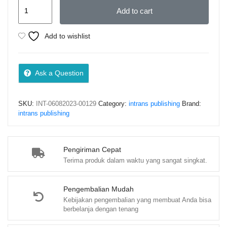
Konsep
Add to cart
Hukum
Pengelolaan
Add to wishlist
dan
Konservasi
Ikan
Ask a Question
–
Dr.
SKU:
INT-06082023-00129
Category:
intrans publishing
Brand:
Chomariyah,
intrans publishing
SH.,
MH.
quantity
Pengiriman Cepat
Terima produk dalam waktu yang sangat singkat.
Pengembalian Mudah
Kebijakan pengembalian yang membuat Anda bisa
berbelanja dengan tenang