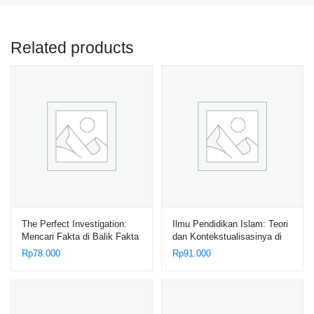
Related products
The Perfect Investigation:
Ilmu Pendidikan Islam: Teori
Mencari Fakta di Balik Fakta
dan Kontekstualisasinya di
Era Revolusi Industri 4.0 dan
Rp
78.000
Rp
91.000
Society 5.0