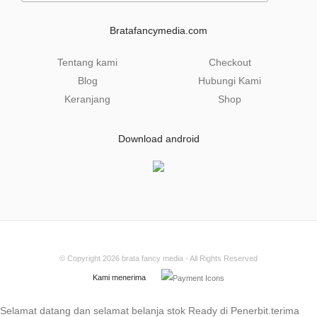
i
l
Bratafancymedia.com
*
Tentang kami
Checkout
Blog
Hubungi Kami
Keranjang
Shop
Download android
© Copyright 2026
brata fancy media
- All Rights Reserved
Kami menerima
Selamat datang dan selamat belanja stok Ready di Penerbit.terima