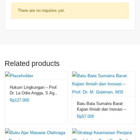
There are no inquiries yet.
Related products
Hukum Lingkungan – Prof.
Dr. La Odre Angga, S.Ag.,
S.H., M.Hum.
Rp
127.000
Batu Bata Sumatra Barat:
Kajian Ilmiah dan Inovasi –
Prof. Dr. M. Giatman, MSI
Rp
57.000