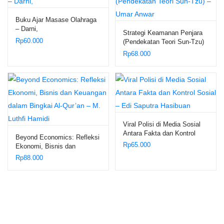
Buku Ajar Masase Olahraga
– Darni,
Strategi Keamanan Penjara
Rp
60.000
(Pendekatan Teori Sun-Tzu)
– Umar Anwar
Rp
68.000
Viral Polisi di Media Sosial
Antara Fakta dan Kontrol
Beyond Economics: Refleksi
Sosial – Edi Saputra
Rp
65.000
Ekonomi, Bisnis dan
Hasibuan
Keuangan dalam Bingkai Al-
Rp
88.000
Qur’an – M. Luthfi Hamidi