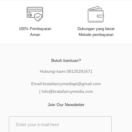
100% Pembayaran
Dukungan yang besar
Aman
Metode pembayaran
Butuh bantuan?
Hubungi kami
08125281671
Email:
bratafancymediapt@gmail.com
|
Info@bratafancymedia
.com
Join Our Newsletter
E
m
a