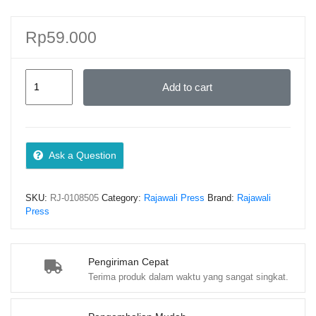
Rp
59.000
KREDIBILITAS
Add to cart
ABU
HURAIRAH
Perspektif
Sarjana
Ask a Question
Muslim
dan
SKU:
RJ-0108505
Category:
Rajawali Press
Brand:
Rajawali
Barat
Press
–
Dr.
Abdul
Pengiriman Cepat
Terima produk dalam waktu yang sangat singkat.
Majid,
M.A.