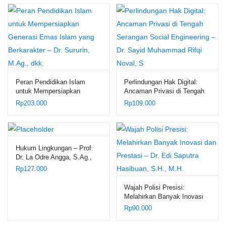
Lingkungan Pondok
Pesantren – Dr. H. Maslani,
M.Ag.
Peran Pendidikan Islam
Perlindungan Hak Digital:
untuk Mempersiapkan
Ancaman Privasi di Tengah
Generasi Emas Islam yang
Serangan Social Engineering
Rp
203.000
Rp
109.000
Berkarakter – Dr. Sururin,
– Dr. Sayid Muhammad Rifqi
M.Ag., dkk.
Noval, S
Hukum Lingkungan – Prof.
Dr. La Odre Angga, S.Ag.,
S.H., M.Hum.
Rp
127.000
Wajah Polisi Presisi:
Melahirkan Banyak Inovasi
dan Prestasi – Dr. Edi
Rp
90.000
Saputra Hasibuan, S.H.,
M.H.