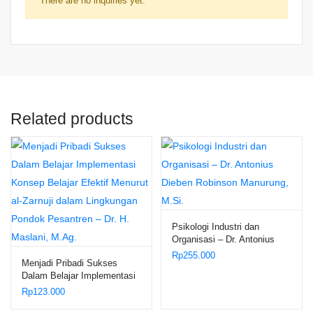
There are no inquiries yet.
Related products
Psikologi Industri dan
Organisasi – Dr. Antonius
Dieben Robinson Manurung,
Rp
255.000
Menjadi Pribadi Sukses
M.Si.
Dalam Belajar Implementasi
Konsep Belajar Efektif
Rp
123.000
Menurut al-Zarnuji dalam