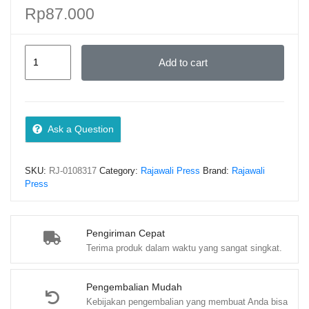
Rp
87.000
Lingkungan
Add to cart
Hidup:
Aspek
Saintifik
dan
Ask a Question
Aplikatif
–
SKU:
RJ-0108317
Category:
Rajawali Press
Brand:
Rajawali
Prof.
Press
Dr.
Nurhayati
Damiri;
Pengiriman Cepat
Terima produk dalam waktu yang sangat singkat.
quantity
Pengembalian Mudah
Kebijakan pengembalian yang membuat Anda bisa