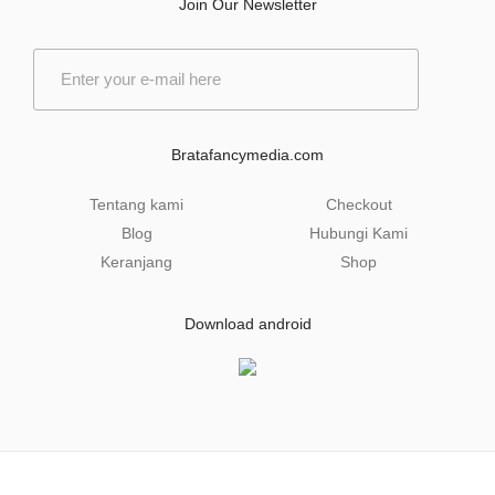
Join Our Newsletter
E
m
a
i
l
Bratafancymedia.com
*
Tentang kami
Checkout
Blog
Hubungi Kami
Keranjang
Shop
Download android