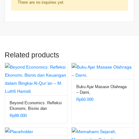
There are no inquiries yet.
Related products
Buku Ajar Masase Olahraga
– Darni,
Rp
60.000
Beyond Economics: Refleksi
Ekonomi, Bisnis dan
Keuangan dalam Bingkai Al-
Rp
88.000
Qur’an – M. Luthfi Hamidi