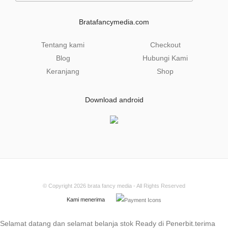
i
l
Bratafancymedia.com
*
Tentang kami
Checkout
Blog
Hubungi Kami
Keranjang
Shop
Download android
© Copyright 2026
brata fancy media
- All Rights Reserved
Kami menerima
Selamat datang dan selamat belanja stok Ready di Penerbit.terima