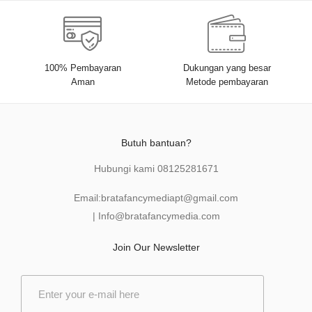
100% Pembayaran
Dukungan yang besar
Aman
Metode pembayaran
Butuh bantuan?
Hubungi kami
08125281671
Email:
bratafancymediapt@gmail.com
|
Info@bratafancymedia
.com
Join Our Newsletter
E
m
a