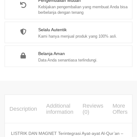
M.Ag.
Pengembalian Mudah
Kebijakan pengembalian yang membuat Anda bisa
quantity
berbelanja dengan tenang
Selalu Autentik
Kami hanya menjual produk yang 100% asli.
Belanja Aman
Data Anda senantiasa terlindungi.
Additional
Reviews
More
Description
information
(0)
Offers
LISTRIK DAN MAGNET Terintegrasi Ayat-ayat Al-Qur’an –