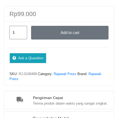
Rp
99.000
LISTRIK
Add to cart
DAN
MAGNET
Terintegrasi
Ayat-
Ask a Question
ayat
Al-
SKU:
RJ-0108489
Category:
Rajawali Press
Brand:
Rajawali
Qur’an
Press
–
Diniya,
M.Pd.;
Pengiriman Cepat
Terima produk dalam waktu yang sangat singkat.
Dr.
Zarkasih,