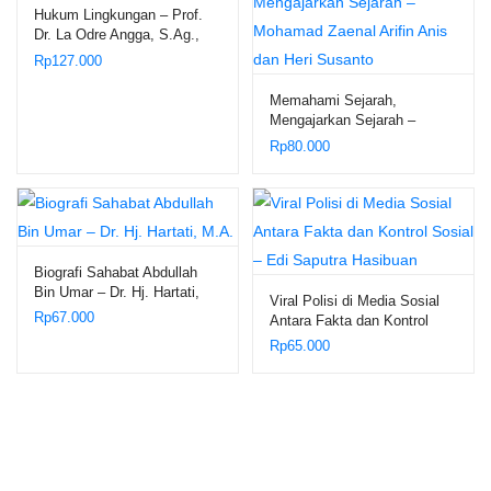
Hukum Lingkungan – Prof.
Dr. La Odre Angga, S.Ag.,
S.H., M.Hum.
Rp
127.000
Memahami Sejarah,
Mengajarkan Sejarah –
Mohamad Zaenal Arifin Anis
Rp
80.000
dan Heri Susanto
Biografi Sahabat Abdullah
Bin Umar – Dr. Hj. Hartati,
Viral Polisi di Media Sosial
M.A.
Rp
67.000
Antara Fakta dan Kontrol
Sosial – Edi Saputra
Rp
65.000
Hasibuan