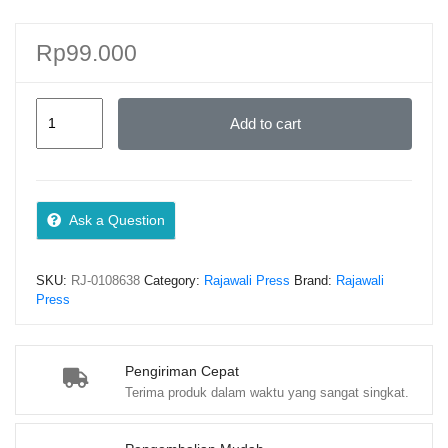
Rp
99.000
MANAJEMEN
Add to cart
TALENTA
APARATUR
SIPIL
NEGARA
Ask a Question
–
DR.
SKU:
RJ-0108638
Category:
Rajawali Press
Brand:
Rajawali
HARBANI
Press
PASOLONG,
M.Si
quantity
Pengiriman Cepat
Terima produk dalam waktu yang sangat singkat.