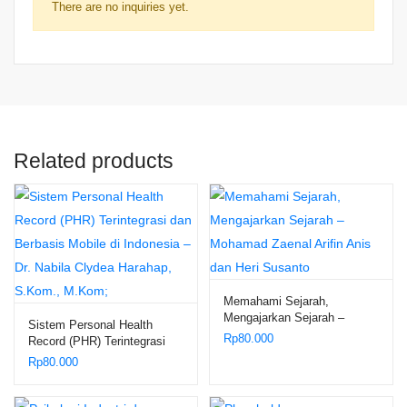
There are no inquiries yet.
Related products
Memahami Sejarah,
Mengajarkan Sejarah –
Sistem Personal Health
Mohamad Zaenal Arifin Anis
Rp
80.000
Record (PHR) Terintegrasi
dan Heri Susanto
dan Berbasis Mobile di
Rp
80.000
Indonesia – Dr. Nabila Clydea
Harahap, S.Kom., M.Kom;