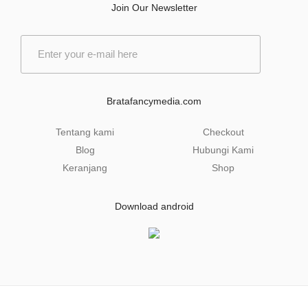
Join Our Newsletter
E
m
a
i
l
Bratafancymedia.com
*
Tentang kami
Checkout
Blog
Hubungi Kami
Keranjang
Shop
Download android