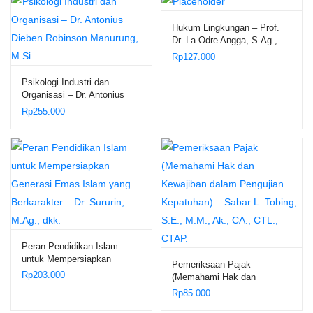
Hukum Lingkungan – Prof.
Dr. La Odre Angga, S.Ag.,
S.H., M.Hum.
Rp
127.000
Psikologi Industri dan
Organisasi – Dr. Antonius
Dieben Robinson Manurung,
Rp
255.000
M.Si.
Peran Pendidikan Islam
untuk Mempersiapkan
Pemeriksaan Pajak
Generasi Emas Islam yang
Rp
203.000
(Memahami Hak dan
Berkarakter – Dr. Sururin,
Kewajiban dalam Pengujian
Rp
85.000
M.Ag., dkk.
Kepatuhan) – Sabar L.