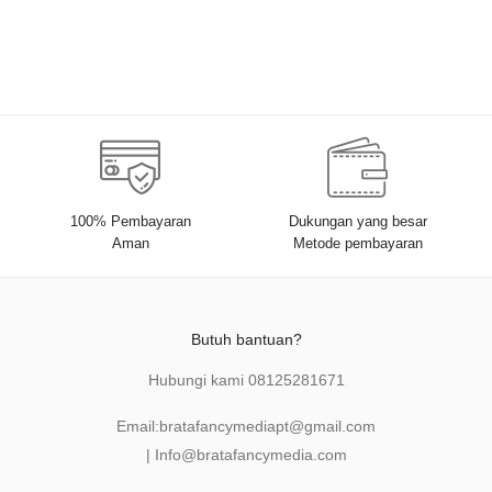
Tobing, S.E., M.M., Ak., CA.,
CTL., CTAP.
100% Pembayaran
Dukungan yang besar
Aman
Metode pembayaran
Butuh bantuan?
Hubungi kami
08125281671
Email:
bratafancymediapt@gmail.com
|
Info@bratafancymedia
.com