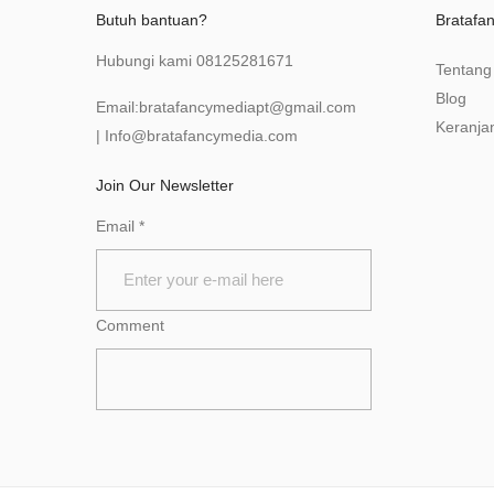
Butuh bantuan?
Bratafa
Hubungi kami
08125281671
Tentang
Blog
Email:
bratafancymediapt@gmail.com
Keranja
|
Info@bratafancymedia
.com
Join Our Newsletter
Email
*
Comment