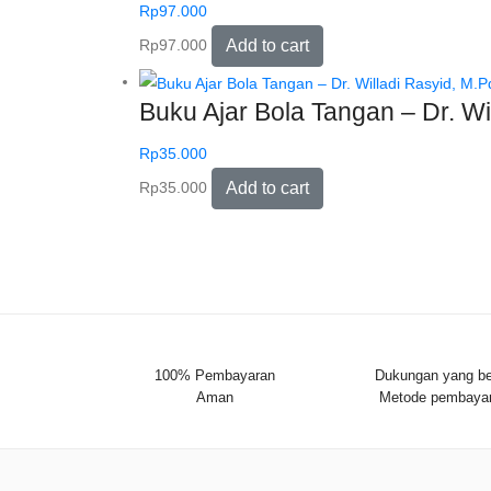
Rp
97.000
Rp
97.000
Add to cart
Buku Ajar Bola Tangan – Dr. Will
Rp
35.000
Rp
35.000
Add to cart
100% Pembayaran
Dukungan yang be
Aman
Metode pembaya