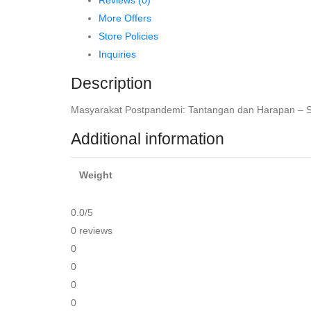
Lestari,
More Offers
dkk
Store Policies
quantity
Inquiries
Description
Masyarakat Postpandemi: Tantangan dan Harapan – Soet
Additional information
Weight
0.0
/5
0 reviews
0
0
0
0