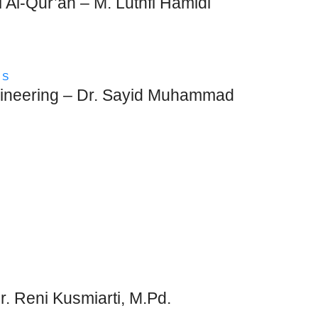
Al-Qur’an – M. Luthfi Hamidi
ngineering – Dr. Sayid Muhammad
. Reni Kusmiarti, M.Pd.