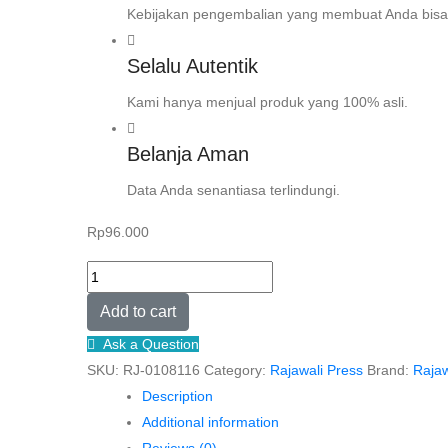
Kebijakan pengembalian yang membuat Anda bisa
Selalu Autentik
Kami hanya menjual produk yang 100% asli.
Belanja Aman
Data Anda senantiasa terlindungi.
Rp
96.000
Masyarakat
Postpandemi:
Add to cart
Tantangan
Ask a Question
dan
SKU:
RJ-0108116
Category:
Rajawali Press
Brand:
Rajaw
Harapan
Description
–
Additional information
Soetji
Reviews (0)