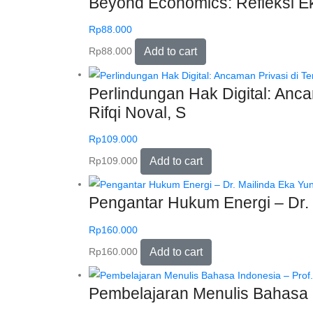
Beyond Economics: Refleksi Ek
Rp
88.000
Rp
88.000
Add to cart
Perlindungan Hak Digital: Anc
Rifqi Noval, S
Rp
109.000
Rp
109.000
Add to cart
Pengantar Hukum Energi – Dr. M
Rp
160.000
Rp
160.000
Add to cart
Pembelajaran Menulis Bahasa In