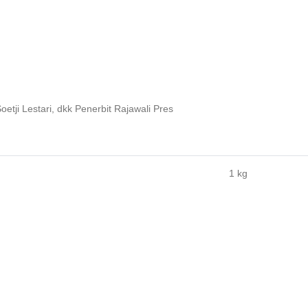
ji Lestari, dkk Penerbit Rajawali Pres
1 kg