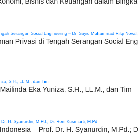
onomi, Bisnis dan Keuangan dalam Bingkai 
aman Privasi di Tengah Serangan Social E
ailinda Eka Yuniza, S.H., LL.M., dan Tim
donesia – Prof. Dr. H. Syanurdin, M.Pd.; Dr