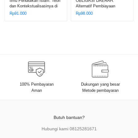
Ilmu Pendidikan Islam: Teori
OBLIGASI DAERAH:
dan Kontekstualisasinya di
Alternatif Pembiayaan
Era Revolusi Industri 4.0 dan
Pembangunan Daerah
Rp
91.000
Rp
98.000
Society 5.0
Berdasarkan Asas
Keterbukaan
100% Pembayaran
Dukungan yang besar
Aman
Metode pembayaran
Butuh bantuan?
Hubungi kami
08125281671