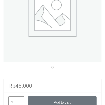
Rp
45.000
Memelihara
Add to cart