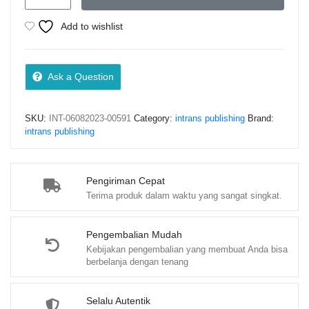
Ayam
Petelur
Add to wishlist
–
Tim
Intrans
Ask a Question
Publishing
quantity
SKU:
INT-06082023-00591
Category:
intrans publishing
Brand:
intrans publishing
Pengiriman Cepat
Terima produk dalam waktu yang sangat singkat.
Pengembalian Mudah
Kebijakan pengembalian yang membuat Anda bisa
berbelanja dengan tenang
Selalu Autentik