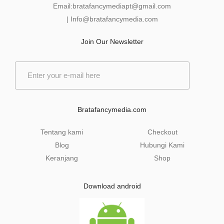
Email:
bratafancymediapt@gmail.com
|
Info@bratafancymedia
.com
Join Our Newsletter
E
m
a
i
l
Bratafancymedia.com
*
Tentang kami
Checkout
Blog
Hubungi Kami
Keranjang
Shop
Download android