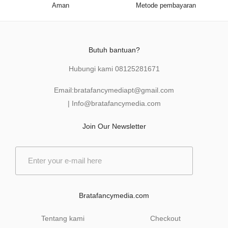
Aman
Metode pembayaran
Butuh bantuan?
Hubungi kami
08125281671
Email:
bratafancymediapt@gmail.com
|
Info@bratafancymedia
.com
Join Our Newsletter
E
m
a
i
l
Bratafancymedia.com
*
Tentang kami
Checkout