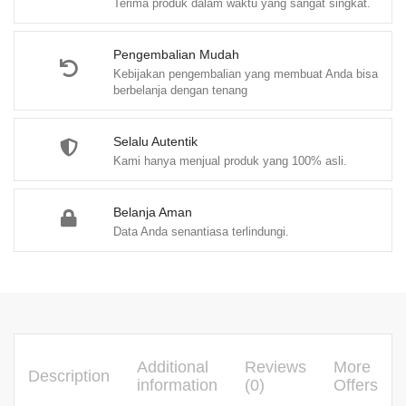
Terima produk dalam waktu yang sangat singkat.
Kerja
–
Adrian
Pengembalian Mudah
Kebijakan pengembalian yang membuat Anda bisa
Fernando
berbelanja dengan tenang
Simangunsong,
S.H.
Selalu Autentik
quantity
Kami hanya menjual produk yang 100% asli.
Belanja Aman
Data Anda senantiasa terlindungi.
Additional
Reviews
More
Description
information
(0)
Offers