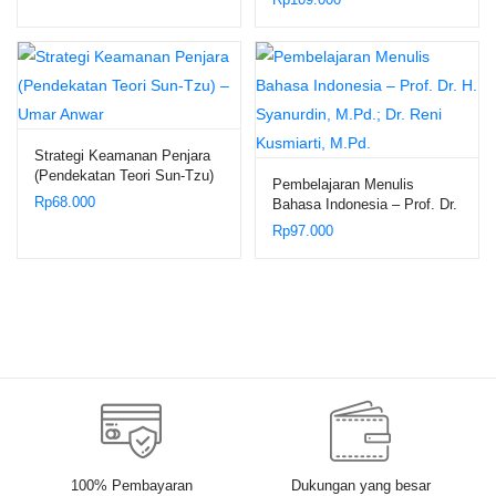
– Dr. Sayid Muhammad Rifqi
Noval, S
Strategi Keamanan Penjara
(Pendekatan Teori Sun-Tzu)
Pembelajaran Menulis
– Umar Anwar
Rp
68.000
Bahasa Indonesia – Prof. Dr.
H. Syanurdin, M.Pd.; Dr.
Rp
97.000
Reni Kusmiarti, M.Pd.
100% Pembayaran
Dukungan yang besar