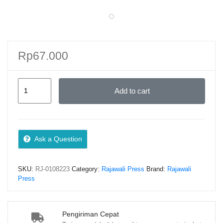
Rp
67.000
Mengkritisi
Add to cart
Hukum
Pengadaan
Tanah
&
Ask a Question
Penilaian
Ganti
SKU:
RJ-0108223
Category:
Rajawali Press
Brand:
Rajawali
Kerugian
Press
Era
UU
Cipta
Pengiriman Cepat