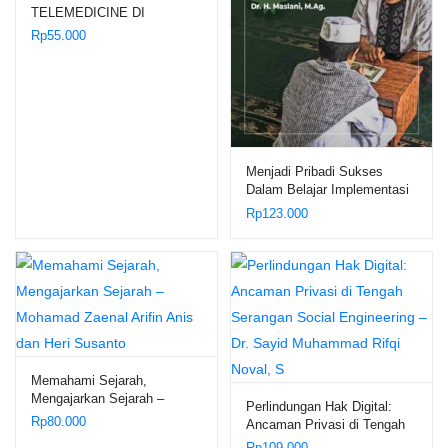
TELEMEDICINE DI
INDONESIA – Dr. Yussy
Rp
55.000
Adelina Mannas, S.H., M.H.;
Dr. Siska Elvandari, S.H.,
M.H.
Menjadi Pribadi Sukses
Dalam Belajar Implementasi
Konsep Belajar Efektif
Rp
123.000
Menurut al-Zarnuji dalam
Lingkungan Pondok
Pesantren – Dr. H. Maslani,
M.Ag.
Memahami Sejarah,
Mengajarkan Sejarah –
Perlindungan Hak Digital:
Mohamad Zaenal Arifin Anis
Rp
80.000
Ancaman Privasi di Tengah
dan Heri Susanto
Serangan Social Engineering
Rp
109.000