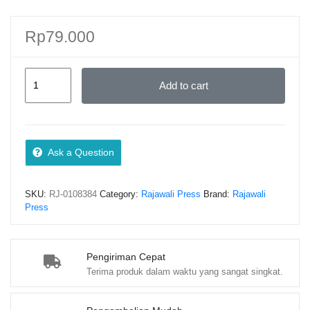
Rp
79.000
METODOLOGI
Add to cart
PEMBELAJARAN
PENDIDIKAN
AGAMA
ISLAM
Ask a Question
–
Dr.
SKU:
RJ-0108384
Category:
Rajawali Press
Brand:
Rajawali
Saprin,
Press
M.Pd
quantity
Pengiriman Cepat
Terima produk dalam waktu yang sangat singkat.