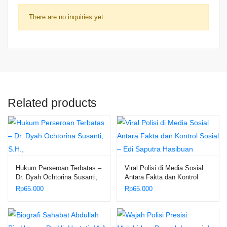
There are no inquiries yet.
Related products
Hukum Perseroan Terbatas –
Viral Polisi di Media Sosial
Dr. Dyah Ochtorina Susanti,
Antara Fakta dan Kontrol
S.H.,
Sosial – Edi Saputra
Rp
65.000
Rp
65.000
Hasibuan