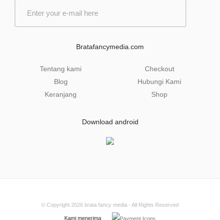
E
m
a
i
l
Bratafancymedia.com
*
Tentang kami
Checkout
Blog
Hubungi Kami
Keranjang
Shop
Download android
© Copyright 2026
brata fancy media
- All Rights Reserved
Kami menerima