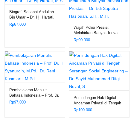
Biografi Sahabat Abdullah
Bin Umar – Dr. Hj. Hartati,
M.A.
Rp
67.000
Wajah Polisi Presisi:
Melahirkan Banyak Inovasi
dan Prestasi – Dr. Edi
Rp
90.000
Saputra Hasibuan, S.H.,
M.H.
Pembelajaran Menulis
Bahasa Indonesia – Prof. Dr.
Perlindungan Hak Digital:
H. Syanurdin, M.Pd.; Dr.
Rp
97.000
Ancaman Privasi di Tengah
Reni Kusmiarti, M.Pd.
Serangan Social Engineering
Rp
109.000
– Dr. Sayid Muhammad Rifqi
Noval, S