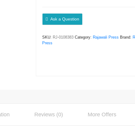
PLURAL
MELALUI
PEMBERDAYAAN
Ask a Question
MASJID
–
SKU:
RJ-0108383
Category:
Rajawali Press
Brand:
R
Prof.
Press
Dr.
Hasaruddin,
S.Ag.,
M.Ag.;
Muh.
Iftikar
Sahid
DM,
S.Sos.
ation
Reviews (0)
More Offers
quantity