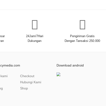
sar
24Jam/7Hari
Pengiriman Gratis
ran
Dukungan
Dengan Tansaksi 250.000
ncymedia.com
Download android
 kami
Checkout
Hubungi Kami
ng
Shop