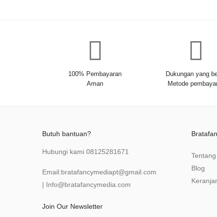
100% Pembayaran
Dukungan yang be
Aman
Metode pembaya
Butuh bantuan?
Bratafa
Hubungi kami
08125281671
Tentang
Blog
Email:
bratafancymediapt@gmail.com
Keranja
|
Info@bratafancymedia
.com
Join Our Newsletter