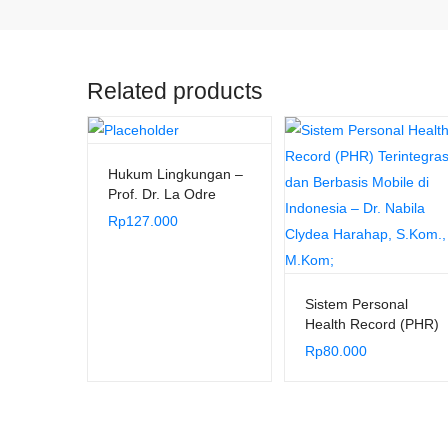
Related products
Hukum Lingkungan –
Prof. Dr. La Odre
Angga, S.Ag., S.H.,
Rp
127.000
M.Hum.
Sistem Personal
Health Record (PHR)
Terintegrasi dan
Rp
80.000
Berbasis Mobile di
Indonesia – Dr. Nabila
Clydea Harahap,
S.Kom., M.Kom;