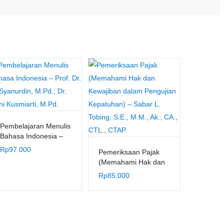
Pembelajaran Menulis
Bahasa Indonesia –
Prof. Dr. H. Syanurdin,
Rp
97.000
Pemeriksaan Pajak
M.Pd.; Dr. Reni
(Memahami Hak dan
Kusmiarti, M.Pd.
Kewajiban dalam
Rp
85.000
Pengujian Kepatuhan)
– Sabar L. Tobing,
S.E., M.M., Ak., CA.,
CTL., CTAP.