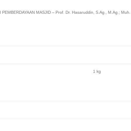
DAYAAN MASJID – Prof. Dr. Hasaruddin, S.Ag., M.Ag.; Muh. Iftik
1 kg