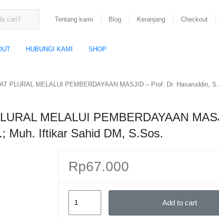
Tentang kami
Blog
Keranjang
Checkout
OUT
HUBUNGI KAMI
SHOP
URAL MELALUI PEMBERDAYAAN MASJID – Prof. Dr. Hasaruddin, S.Ag., 
URAL MELALUI PEMBERDAYAAN MASJ
.; Muh. Iftikar Sahid DM, S.Sos.
Rp
67.000
MEWUJUDKAN
Add to cart
MASYARAKAT