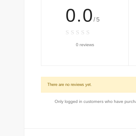
0.0
/5
0 reviews
There are no reviews yet.
Only logged in customers who have purcha