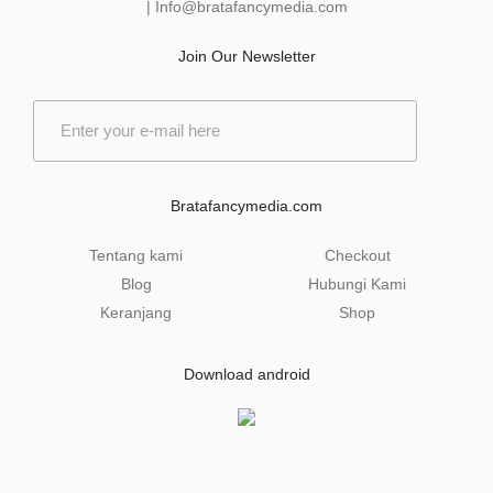
|
Info@bratafancymedia
.com
Join Our Newsletter
E
m
a
i
l
Bratafancymedia.com
*
Tentang kami
Checkout
Blog
Hubungi Kami
Keranjang
Shop
Download android