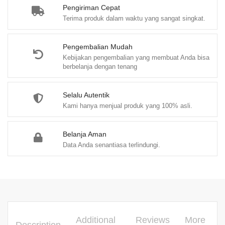
BMT
Pengiriman Cepat
Terima produk dalam waktu yang sangat singkat.
–
Khairiah
El
Pengembalian Mudah
Kebijakan pengembalian yang membuat Anda bisa
Wardah,
berbelanja dengan tenang
M.
Ag.;
Selalu Autentik
Yunida
Kami hanya menjual produk yang 100% asli.
Een
quantity
Belanja Aman
Data Anda senantiasa terlindungi.
Additional
Reviews
More