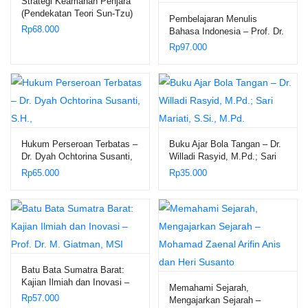
Strategi Keamanan Penjara
(Pendekatan Teori Sun-Tzu)
Pembelajaran Menulis
– Umar Anwar
Rp
68.000
Bahasa Indonesia – Prof. Dr.
H. Syanurdin, M.Pd.; Dr.
Rp
97.000
Reni Kusmiarti, M.Pd.
Hukum Perseroan Terbatas –
Buku Ajar Bola Tangan – Dr.
Dr. Dyah Ochtorina Susanti,
Willadi Rasyid, M.Pd.; Sari
S.H.,
Mariati, S.Si., M.Pd.
Rp
65.000
Rp
35.000
Batu Bata Sumatra Barat:
Kajian Ilmiah dan Inovasi –
Memahami Sejarah,
Prof. Dr. M. Giatman, MSI
Rp
57.000
Mengajarkan Sejarah –