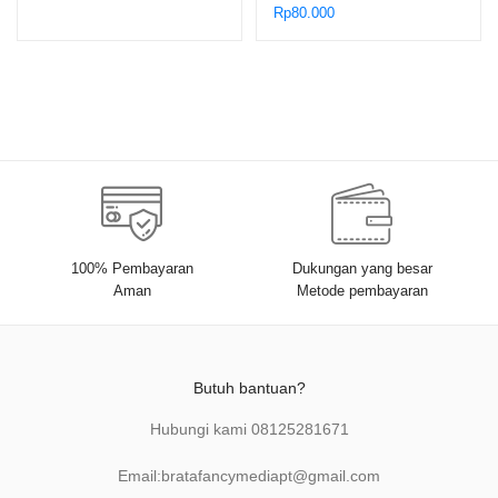
Mohamad Zaenal Arifin Anis
Rp
80.000
dan Heri Susanto
100% Pembayaran
Dukungan yang besar
Aman
Metode pembayaran
Butuh bantuan?
Hubungi kami
08125281671
Email:
bratafancymediapt@gmail.com