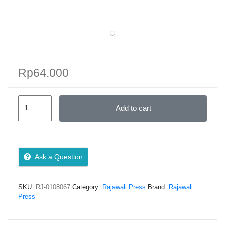
Rp
64.000
Model
Add to cart
Pemberdayaan
Komunitas
Nelayan
Berbasis
Ask a Question
UMKM
Unit
SKU:
RJ-0108067
Category:
Rajawali Press
Brand:
Rajawali
Pengolahan
Press
Ikan
Melalui