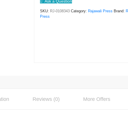
Ask a Question
Desy
SKU:
RJ-0108343
Category:
Rajawali Press
Brand:
R
Mardianty,
Press
S.E.,
M.M.
quantity
ation
Reviews (0)
More Offers