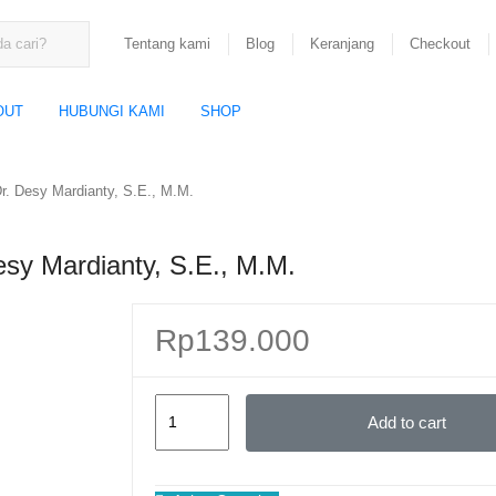
Tentang kami
Blog
Keranjang
Checkout
OUT
HUBUNGI KAMI
SHOP
Desy Mardianty, S.E., M.M.
 Mardianty, S.E., M.M.
Rp
139.000
MSDM
Add to cart
INTERNASIONAL
–
Dr.