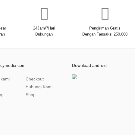
sar
24Jam/7Hari
Pengiriman Gratis
ran
Dukungan
Dengan Tansaksi 250.000
ncymedia.com
Download android
 kami
Checkout
Hubungi Kami
ng
Shop