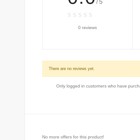
/5
0 reviews
There are no reviews yet.
Only logged in customers who have purcha
No more offers for this product!