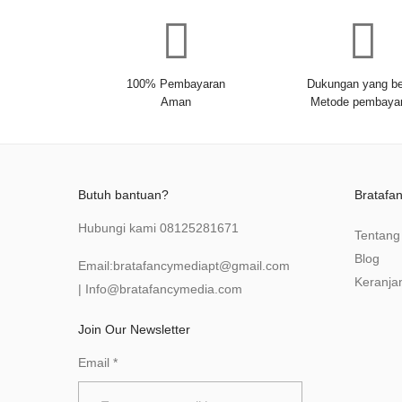
100% Pembayaran
Dukungan yang be
Aman
Metode pembaya
Butuh bantuan?
Bratafa
Hubungi kami
08125281671
Tentang
Blog
Email:
bratafancymediapt@gmail.com
Keranja
|
Info@bratafancymedia
.com
Join Our Newsletter
Email
*