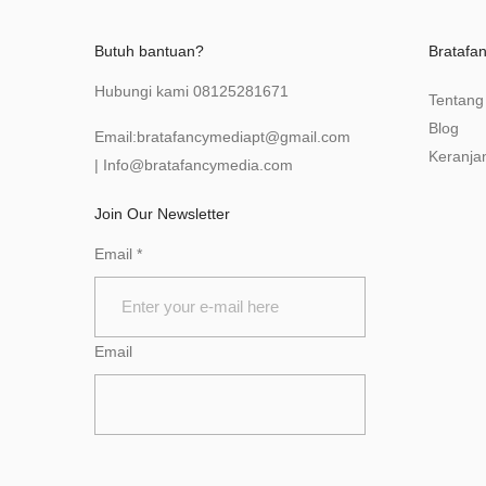
Butuh bantuan?
Bratafa
Hubungi kami
08125281671
Tentang
Blog
Email:
bratafancymediapt@gmail.com
Keranja
|
Info@bratafancymedia
.com
Join Our Newsletter
Email
*
Email