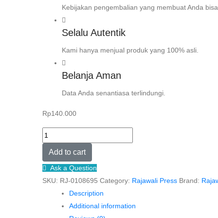
Kebijakan pengembalian yang membuat Anda bisa
Selalu Autentik
Kami hanya menjual produk yang 100% asli.
Belanja Aman
Data Anda senantiasa terlindungi.
Rp
140.000
PEMBIAYAAN
HIJAU
Add to cart
ISLAM
Ask a Question
–
SKU:
RJ-0108695
Category:
Rajawali Press
Brand:
Rajaw
FERRY
Description
SYARIFUDDIN
Additional information
&