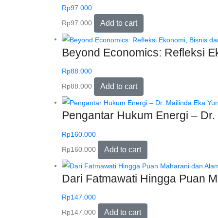
Rp
97.000
Rp
97.000
Add to cart
Beyond Economics: Refleksi Ek
Rp
88.000
Rp
88.000
Add to cart
Pengantar Hukum Energi – Dr. M
Rp
160.000
Rp
160.000
Add to cart
Dari Fatmawati Hingga Puan Ma
Rp
147.000
Rp
147.000
Add to cart