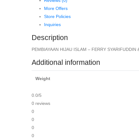
Reviews (0)
ALI
More Offers
SAKTI
Store Policies
quantity
Inquiries
Description
PEMBIAYAAN HIJAU ISLAM – FERRY SYARIFUDDIN & AL
Additional information
Weight
0.0
/5
0 reviews
0
0
0
0