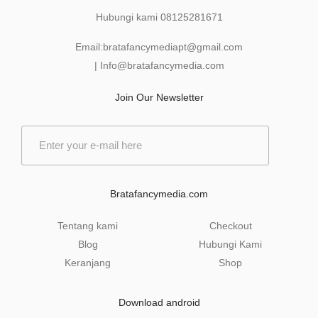
Hubungi kami
08125281671
Email:
bratafancymediapt@gmail.com
|
Info@bratafancymedia
.com
Join Our Newsletter
E
m
a
i
l
Bratafancymedia.com
*
Tentang kami
Checkout
Blog
Hubungi Kami
Keranjang
Shop
Download android