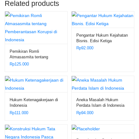
Related products
Pengantar Hukum Kejahatan
Bisnis. Edisi Ketiga
Rp
92.000
Pemikiran Romli
Atmasasmita tentang
Pemberantasan Korupsi di
Rp
125.000
Indonesia
Hukum Ketenagakerjaan di
Aneka Masalah Hukum
Indonesia
Perdata Islam di Indonesia
Rp
111.000
Rp
94.000