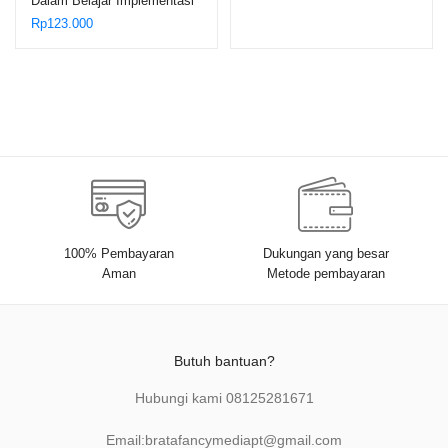
Dalam Belajar Implementasi
Konsep Belajar Efektif
Rp
123.000
Menurut al-Zarnuji dalam
Lingkungan Pondok
Pesantren – Dr. H. Maslani,
M.Ag.
100% Pembayaran
Dukungan yang besar
Aman
Metode pembayaran
Butuh bantuan?
Hubungi kami
08125281671
Email:
bratafancymediapt@gmail.com