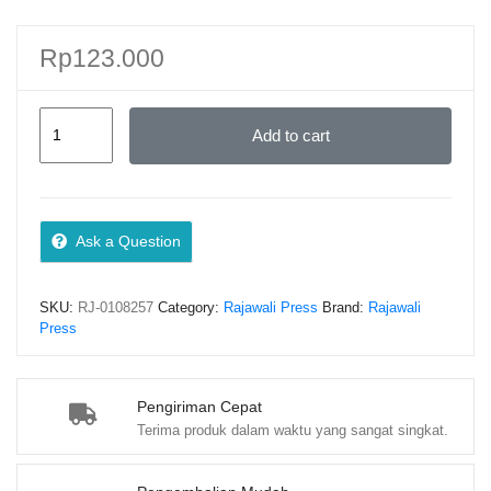
Rp
123.000
Pengantar
Add to cart
Ilmu
Negara
–
Prof.
Ask a Question
Dr.
Jeane
SKU:
RJ-0108257
Category:
Rajawali Press
Brand:
Rajawali
Neeltje,
Press
S.H.,
M.H.;
Dr.
Pengiriman Cepat
Terima produk dalam waktu yang sangat singkat.
Dwi
Andayani