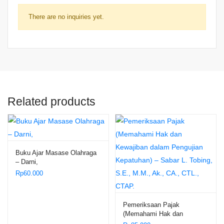
There are no inquiries yet.
Related products
Buku Ajar Masase Olahraga
– Darni,
Rp
60.000
Pemeriksaan Pajak
(Memahami Hak dan
Kewajiban dalam Pengujian