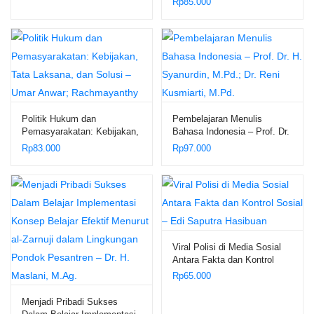
Rp
85.000
Kepatuhan) – Sabar L.
Tobing, S.E., M.M., Ak., CA.,
CTL., CTAP.
Politik Hukum dan
Pembelajaran Menulis
Pemasyarakatan: Kebijakan,
Bahasa Indonesia – Prof. Dr.
Tata Laksana, dan Solusi –
H. Syanurdin, M.Pd.; Dr.
Rp
83.000
Rp
97.000
Umar Anwar; Rachmayanthy
Reni Kusmiarti, M.Pd.
Viral Polisi di Media Sosial
Antara Fakta dan Kontrol
Sosial – Edi Saputra
Rp
65.000
Hasibuan
Menjadi Pribadi Sukses