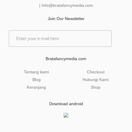
|
Info@bratafancymedia
.com
Join Our Newsletter
E
m
a
i
l
Bratafancymedia.com
*
Tentang kami
Checkout
Blog
Hubungi Kami
Keranjang
Shop
Download android