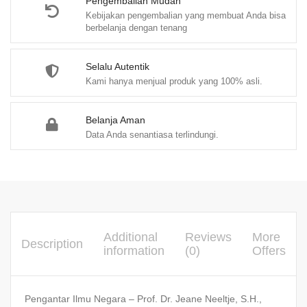
Bs,
Pengembalian Mudah
Kebijakan pengembalian yang membuat Anda bisa
S.H.,
berbelanja dengan tenang
M.H.
quantity
Selalu Autentik
Kami hanya menjual produk yang 100% asli.
Belanja Aman
Data Anda senantiasa terlindungi.
Additional
Reviews
More
Description
information
(0)
Offers
Pengantar Ilmu Negara – Prof. Dr. Jeane Neeltje, S.H.,