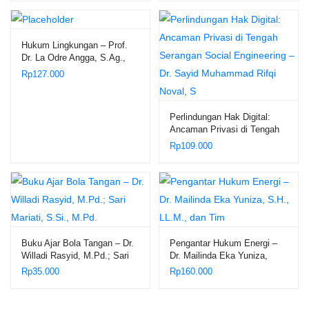
Tobing, S.E., M.M., Ak., CA.,
CTL., CTAP.
Hukum Lingkungan – Prof.
Dr. La Odre Angga, S.Ag.,
S.H., M.Hum.
Rp
127.000
Perlindungan Hak Digital:
Ancaman Privasi di Tengah
Serangan Social Engineering
Rp
109.000
– Dr. Sayid Muhammad Rifqi
Noval, S
Buku Ajar Bola Tangan – Dr.
Pengantar Hukum Energi –
Willadi Rasyid, M.Pd.; Sari
Dr. Mailinda Eka Yuniza,
Mariati, S.Si., M.Pd.
S.H., LL.M., dan Tim
Rp
35.000
Rp
160.000