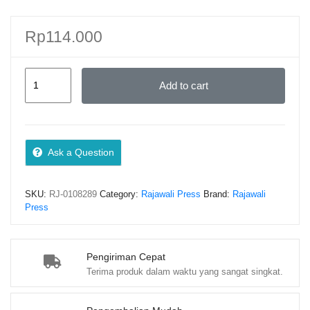
Rp
114.000
PENGANTAR
Add to cart
MANAJEMEN
SEKTOR
PUBLIK
–
Ask a Question
Amy
Y.
SKU:
RJ-0108289
Category:
Rajawali Press
Brand:
Rajawali
S.
Press
Rahayu;
Krisna
Puji
Pengiriman Cepat
Terima produk dalam waktu yang sangat singkat.
Rahmayanti
quantity