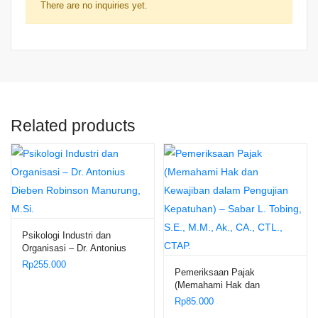
There are no inquiries yet.
Related products
Psikologi Industri dan
Organisasi – Dr. Antonius
Dieben Robinson Manurung,
Rp
255.000
Pemeriksaan Pajak
M.Si.
(Memahami Hak dan
Kewajiban dalam Pengujian
Rp
85.000
Kepatuhan) – Sabar L.