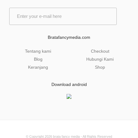
E
m
a
i
l
Bratafancymedia.com
*
Tentang kami
Checkout
Blog
Hubungi Kami
Keranjang
Shop
Download android
© Copyright 2026
brata fancy media
- All Rights Reserved