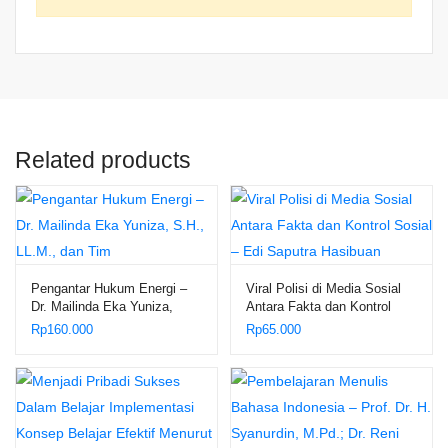
Related products
Pengantar Hukum Energi –
Viral Polisi di Media Sosial
Dr. Mailinda Eka Yuniza,
Antara Fakta dan Kontrol
S.H., LL.M., dan Tim
Sosial – Edi Saputra
Rp
160.000
Rp
65.000
Hasibuan