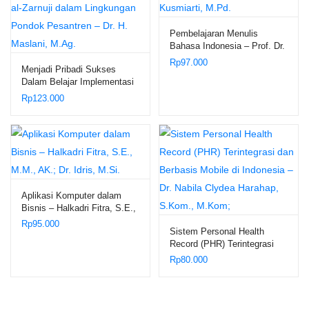
Pembelajaran Menulis
Bahasa Indonesia – Prof. Dr.
H. Syanurdin, M.Pd.; Dr.
Rp
97.000
Menjadi Pribadi Sukses
Reni Kusmiarti, M.Pd.
Dalam Belajar Implementasi
Konsep Belajar Efektif
Rp
123.000
Menurut al-Zarnuji dalam
Lingkungan Pondok
Pesantren – Dr. H. Maslani,
M.Ag.
Aplikasi Komputer dalam
Bisnis – Halkadri Fitra, S.E.,
M.M., AK.; Dr. Idris, M.Si.
Rp
95.000
Sistem Personal Health
Record (PHR) Terintegrasi
dan Berbasis Mobile di
Rp
80.000
Indonesia – Dr. Nabila Clydea
Harahap, S.Kom., M.Kom;