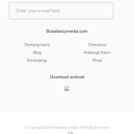
E
m
a
i
l
Bratafancymedia.com
*
Tentang kami
Checkout
Blog
Hubungi Kami
Keranjang
Shop
Download android
© Copyright 2026
brata fancy media
- All Rights Reserved