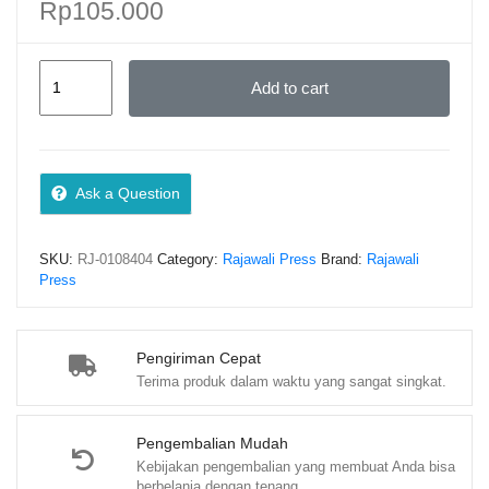
Rp
105.000
PERSPEKTIF
Add to cart
MANAJEMEN
PERPUSTAKAAN
MODERN
DI
Ask a Question
ERA
ABAD
SKU:
RJ-0108404
Category:
Rajawali Press
Brand:
Rajawali
21
Press
–
Dr.
Edi
Pengiriman Cepat
Terima produk dalam waktu yang sangat singkat.
Yandra,
S.STP.,
M.S.P.
Pengembalian Mudah
Kebijakan pengembalian yang membuat Anda bisa
quantity
berbelanja dengan tenang