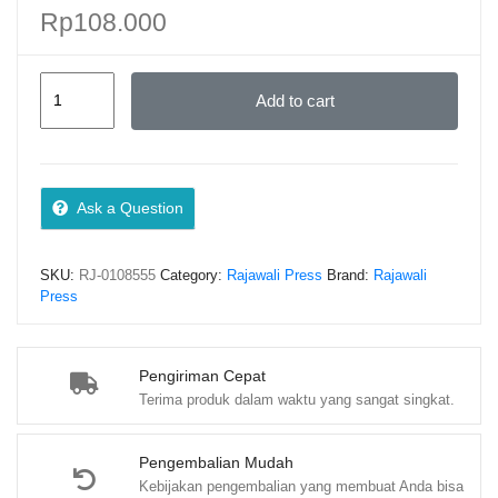
Rp
108.000
SEMIOTIKA
Add to cart
DALAM
RISET
KOMUNIKASI
–
Ask a Question
Nawiroh
Vera,
SKU:
RJ-0108555
Category:
Rajawali Press
Brand:
Rajawali
M.Si.
Press
quantity
Pengiriman Cepat
Terima produk dalam waktu yang sangat singkat.
Pengembalian Mudah
Kebijakan pengembalian yang membuat Anda bisa