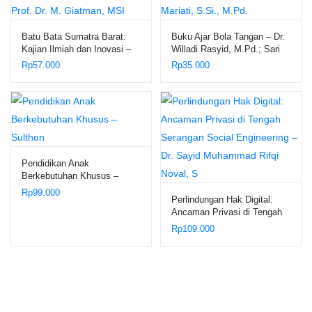
Batu Bata Sumatra Barat:
Buku Ajar Bola Tangan – Dr.
Kajian Ilmiah dan Inovasi –
Willadi Rasyid, M.Pd.; Sari
Prof. Dr. M. Giatman, MSI
Mariati, S.Si., M.Pd.
Rp
57.000
Rp
35.000
Pendidikan Anak
Berkebutuhan Khusus –
Sulthon
Rp
99.000
Perlindungan Hak Digital:
Ancaman Privasi di Tengah
Serangan Social Engineering
Rp
109.000
– Dr. Sayid Muhammad Rifqi
Noval, S