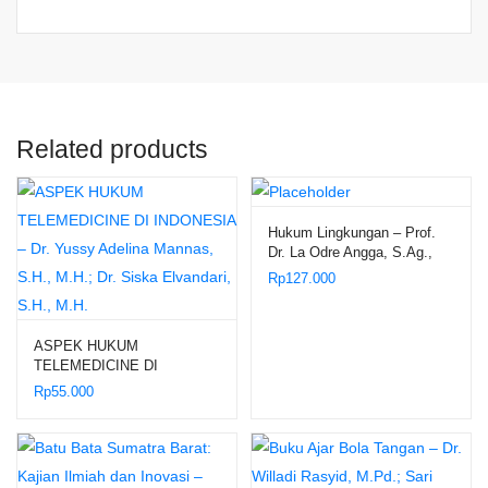
Related products
Hukum Lingkungan – Prof.
Dr. La Odre Angga, S.Ag.,
S.H., M.Hum.
Rp
127.000
ASPEK HUKUM
TELEMEDICINE DI
INDONESIA – Dr. Yussy
Rp
55.000
Adelina Mannas, S.H., M.H.;
Dr. Siska Elvandari, S.H.,
M.H.