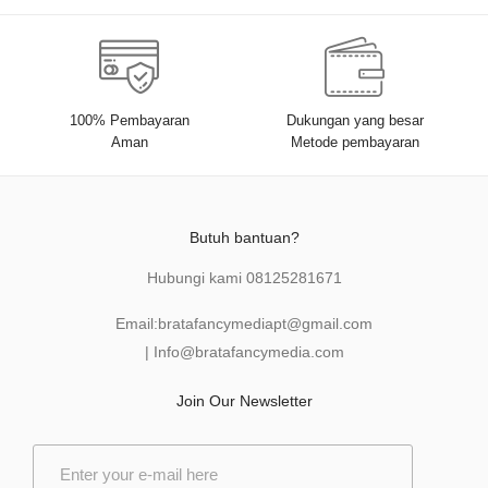
100% Pembayaran
Dukungan yang besar
Aman
Metode pembayaran
Butuh bantuan?
Hubungi kami
08125281671
Email:
bratafancymediapt@gmail.com
|
Info@bratafancymedia
.com
Join Our Newsletter
E
m