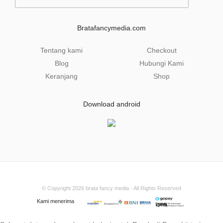
a
i
l
Bratafancymedia.com
*
Tentang kami
Checkout
Blog
Hubungi Kami
Keranjang
Shop
Download android
© Copyright 2026
brata fancy media
- All Rights Reserved
Kami menerima