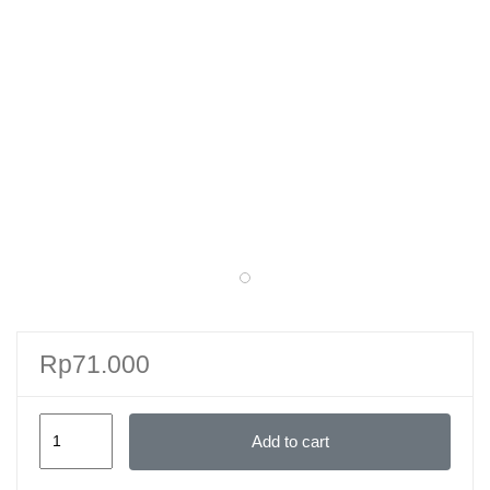
Rp
71.000
Seri
Add to cart
1
Ensiklopedia