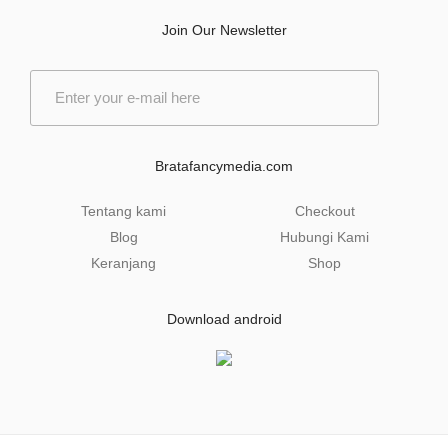
Join Our Newsletter
E
m
a
i
l
Bratafancymedia.com
*
Tentang kami
Checkout
Blog
Hubungi Kami
Keranjang
Shop
Download android