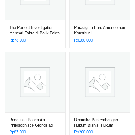
The Perfect Investigation:
Paradigma Baru Amendemen
Mencari Fakta di Balik Fakta
Konstitusi
Rp
78.000
Rp
180.000
Redefinisi Pancasila:
Dinamika Perkembangan:
Philosophisce Grondslag
Hukum Bisnis, Hukum
Perbankan, Hukum
Rp
87.000
Rp
260.000