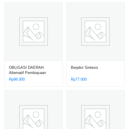
OBLIGASI DAERAH:
Berpikir Sintesis
Alternatif Pembiayaan
Pembangunan Daerah
Rp
98.000
Rp
77.000
Berdasarkan Asas
Keterbukaan