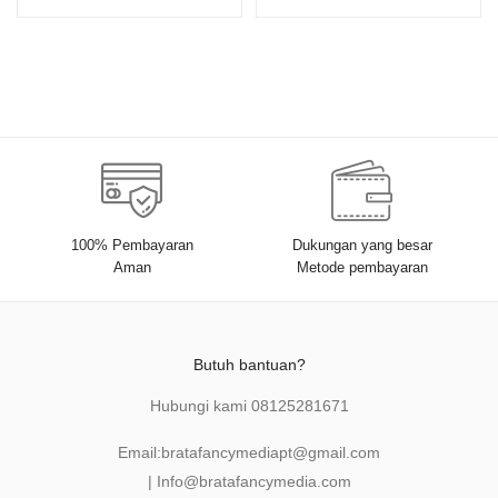
Perseroan, dan Hukum
Investasi di Indonesia
100% Pembayaran
Dukungan yang besar
Aman
Metode pembayaran
Butuh bantuan?
Hubungi kami
08125281671
Email:
bratafancymediapt@gmail.com
|
Info@bratafancymedia
.com