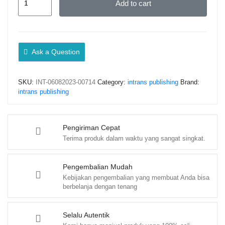
Add to cart
Konstitusi
dan
Negara
Demokrasi
Ask a Question
(Edisi
Revisi)
SKU:
INT-06082023-00714
Category:
intrans publishing
Brand:
–
intrans publishing
Nuruddin
Hady
quantity
Pengiriman Cepat
Terima produk dalam waktu yang sangat singkat.
Pengembalian Mudah
Kebijakan pengembalian yang membuat Anda bisa
berbelanja dengan tenang
Selalu Autentik