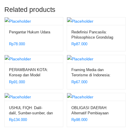
Related products
Pengantar Hukum Udara
Redefinisi Pancasila:
Philosophisce Grondslag
Rp
78.000
Rp
87.000
PERAMBAHAN KOTA:
Framing Media dan
Konsep dan Model
Terorisme di Indonesia:
Pembangunan Wilayah Sub-
Kajian dan Analisis dalam
Rp
91.000
Rp
67.000
urban
Perspektif Ilmu Komunikasi
USHUL FIQH: Dalil-
OBLIGASI DAERAH:
dalil, Sumber-sumber, dan
Alternatif Pembiayaan
Komponen-komponen Hukum
Pembangunan Daerah
Rp
134.000
Rp
98.000
Islam
Berdasarkan Asas
Keterbukaan