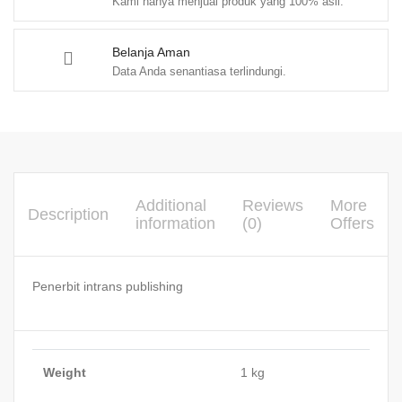
Kami hanya menjual produk yang 100% asli.
Belanja Aman
Data Anda senantiasa terlindungi.
Additional
Reviews
More
Description
information
(0)
Offers
Penerbit intrans publishing
Weight
1 kg