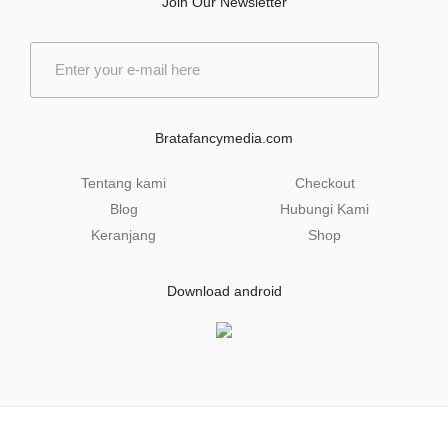
Join Our Newsletter
E
m
a
i
l
Bratafancymedia.com
*
Tentang kami
Checkout
Blog
Hubungi Kami
Keranjang
Shop
Download android