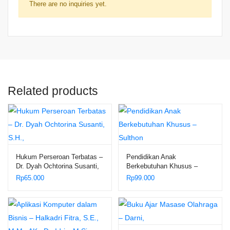
There are no inquiries yet.
Related products
Hukum Perseroan Terbatas –
Pendidikan Anak
Dr. Dyah Ochtorina Susanti,
Berkebutuhan Khusus –
S.H.,
Sulthon
Rp
65.000
Rp
99.000