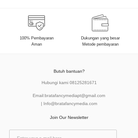
100% Pembayaran
Dukungan yang besar
Aman
Metode pembayaran
Butuh bantuan?
Hubungi kami
08125281671
Email:
bratafancymediapt@gmail.com
|
Info@bratafancymedia
.com
Join Our Newsletter
E