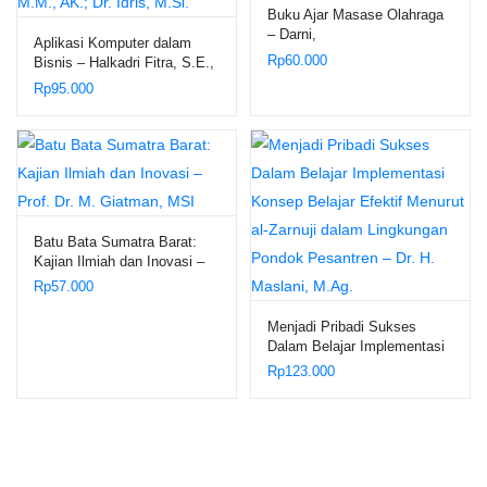
Buku Ajar Masase Olahraga
– Darni,
Aplikasi Komputer dalam
Rp
60.000
Bisnis – Halkadri Fitra, S.E.,
M.M., AK.; Dr. Idris, M.Si.
Rp
95.000
Batu Bata Sumatra Barat:
Kajian Ilmiah dan Inovasi –
Prof. Dr. M. Giatman, MSI
Rp
57.000
Menjadi Pribadi Sukses
Dalam Belajar Implementasi
Konsep Belajar Efektif
Rp
123.000
Menurut al-Zarnuji dalam
Lingkungan Pondok
Pesantren – Dr. H. Maslani,
M.Ag.