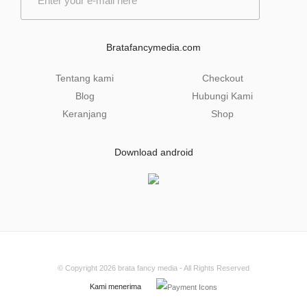
m
a
i
l
Bratafancymedia.com
*
Tentang kami
Checkout
Blog
Hubungi Kami
Keranjang
Shop
Download android
© Copyright 2026
brata fancy media
- All Rights Reserved
Kami menerima