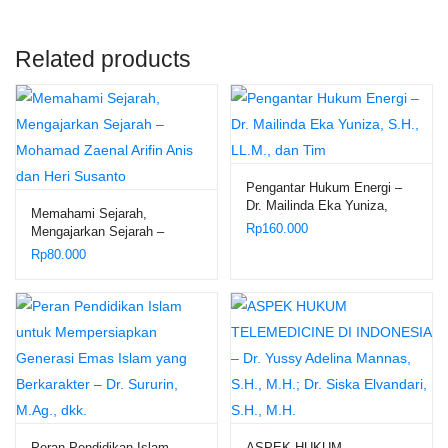
Related products
Pengantar Hukum Energi –
Dr. Mailinda Eka Yuniza,
Memahami Sejarah,
S.H., LL.M., dan Tim
Rp
160.000
Mengajarkan Sejarah –
Mohamad Zaenal Arifin Anis
Rp
80.000
dan Heri Susanto
Peran Pendidikan Islam
ASPEK HUKUM