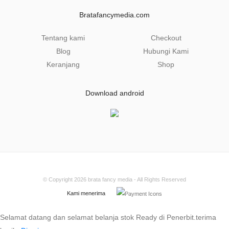
l
Bratafancymedia.com
*
Tentang kami
Checkout
Blog
Hubungi Kami
Keranjang
Shop
Download android
© Copyright 2026
brata fancy media
- All Rights Reserved
Kami menerima
Selamat datang dan selamat belanja stok Ready di Penerbit.terima