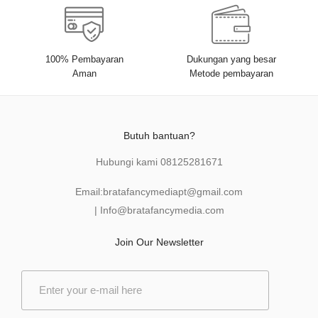
100% Pembayaran
Dukungan yang besar
Aman
Metode pembayaran
Butuh bantuan?
Hubungi kami
08125281671
Email:
bratafancymediapt@gmail.com
|
Info@bratafancymedia
.com
Join Our Newsletter
E
m
a
i