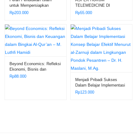
untuk Mempersiapkan
TELEMEDICINE DI
Generasi Emas Islam yang
INDONESIA – Dr. Yussy
Rp
203.000
Rp
55.000
Berkarakter – Dr. Sururin,
Adelina Mannas, S.H., M.H.;
M.Ag., dkk.
Dr. Siska Elvandari, S.H.,
M.H.
Beyond Economics: Refleksi
Ekonomi, Bisnis dan
Keuangan dalam Bingkai Al-
Rp
88.000
Menjadi Pribadi Sukses
Qur’an – M. Luthfi Hamidi
Dalam Belajar Implementasi
Konsep Belajar Efektif
Rp
123.000
Menurut al-Zarnuji dalam
Lingkungan Pondok
Pesantren – Dr. H. Maslani,
M.Ag.