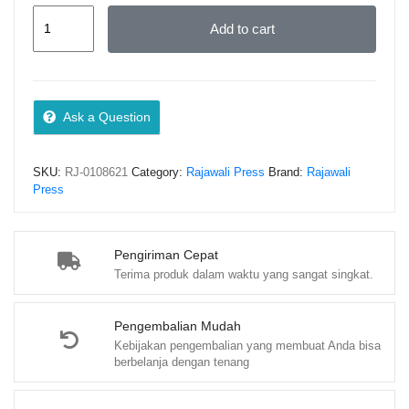
UII
Add to cart
WAY
–
Sumarsono
Muhammad
Ask a Question
quantity
SKU:
RJ-0108621
Category:
Rajawali Press
Brand:
Rajawali
Press
Pengiriman Cepat
Terima produk dalam waktu yang sangat singkat.
Pengembalian Mudah
Kebijakan pengembalian yang membuat Anda bisa
berbelanja dengan tenang