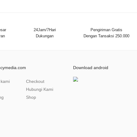
sar
24Jam/7Hari
Pengiriman Gratis
ran
Dukungan
Dengan Tansaksi 250.000
ncymedia.com
Download android
 kami
Checkout
Hubungi Kami
ng
Shop