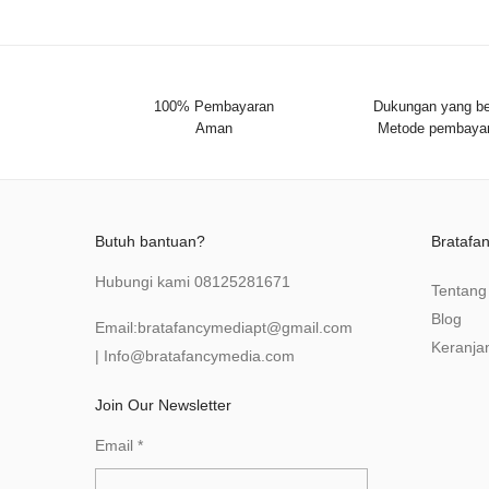
100% Pembayaran
Dukungan yang be
Aman
Metode pembaya
Butuh bantuan?
Bratafa
Hubungi kami
08125281671
Tentang
Blog
Email:
bratafancymediapt@gmail.com
Keranja
|
Info@bratafancymedia
.com
Join Our Newsletter
Email
*