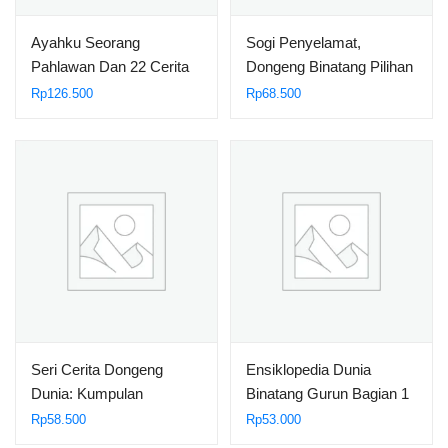
Ayahku Seorang
Sogi Penyelamat,
Pahlawan Dan 22 Cerita
Dongeng Binatang Pilihan
Pendek Menarik Lainnya
+ Ensiklopedia Mini
Rp
126.500
Rp
68.500
Seri Cerita Dongeng
Ensiklopedia Dunia
Dunia: Kumpulan
Binatang Gurun Bagian 1
Dongeng Negeri Brazil
Rp
58.500
Rp
53.000