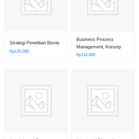
Business Process
Strategi Penelitian Bisnis
Management, Konsep
Rp
125.000
dan Implementasi
Rp
114.000