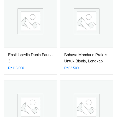
Ensiklopedia Dunia Fauna
Bahasa Mandarin Praktis
3
Untuk Bisnis, Lengkap
Dengan Fonetik Dan
Rp
116.000
Rp
62.500
Daftar Kosakata