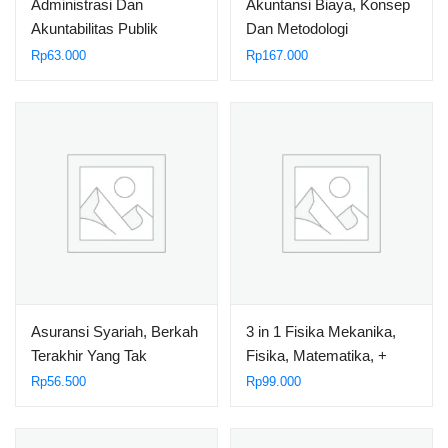
Administrasi Dan
Akuntansi Biaya, Konsep
Akuntabilitas Publik
Dan Metodologi
Penggolangan Biaya
Rp
63.000
Rp
167.000
Elemen Biaya Produksi
Perhitungan Harga Pokok
Produk
Asuransi Syariah, Berkah
3 in 1 Fisika Mekanika,
Terakhir Yang Tak
Fisika, Matematika, +
Terduga
Olimpiade Untuk
Rp
56.500
Rp
99.000
SMA/SMK Kelas X dan XI