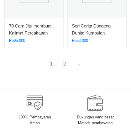
70 Cara Jitu membuat
Seri Cerita Dongeng
Kalimat Percakapan
Dunia: Kumpulan
Bahasa Inggris Dengan
Dongeng Negeri Polandia,
Rp
95.000
Rp
58.000
Grammar Tepat
Putri Ladna dan Pangeran
Dobrotek
1
2
→
100% Pembayaran
Dukungan yang besar
Aman
Metode pembayaran