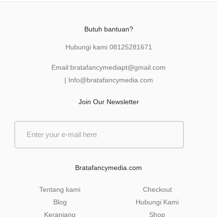
Butuh bantuan?
Hubungi kami
08125281671
Email:
bratafancymediapt@gmail.com
|
Info@bratafancymedia
.com
Join Our Newsletter
E
m
a
i
l
Bratafancymedia.com
*
Tentang kami
Checkout
Blog
Hubungi Kami
Keranjang
Shop