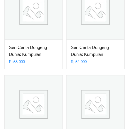
Seri Cerita Dongeng
Seri Cerita Dongeng
Dunia: Kumpulan
Dunia: Kumpulan
Dongeng Negeri Cina,
Dongeng Negeri Amerika,
Rp
85.000
Rp
52.000
Kua Fu Mengejar
Kereta Api Di Arizona
Matahari