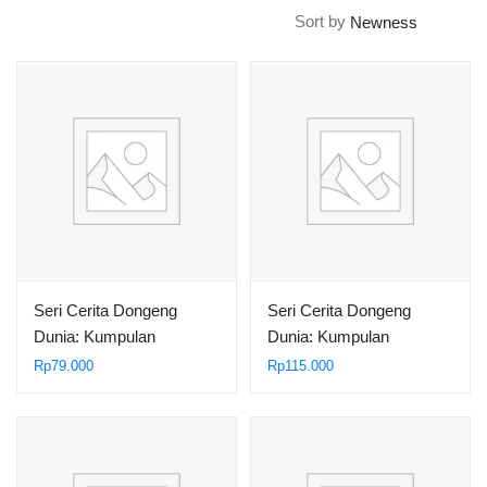
Sort by
Seri Cerita Dongeng
Seri Cerita Dongeng
Dunia: Kumpulan
Dunia: Kumpulan
Dongeng Negeri Rusia, Si
Dongeng Negeri Jepang,
Rp
79.000
Rp
115.000
Cantik Vasilisa
Patung Jizo Bertopi
Jerami