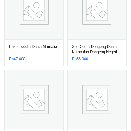
Ensiklopedia Dunia Mamalia
Seri Cerita Dongeng Dunia:
Kumpulan Dongeng Negeri
Polandia, Putri Ladna dan
Rp
47.000
Rp
58.000
Pangeran Dobrotek