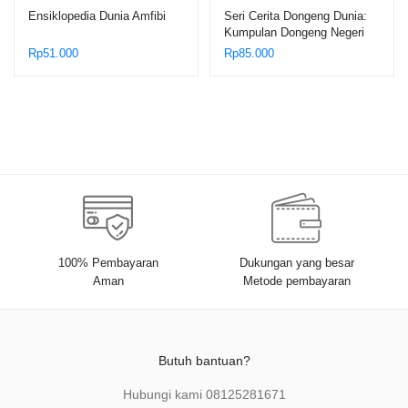
Ensiklopedia Dunia Amfibi
Seri Cerita Dongeng Dunia:
Kumpulan Dongeng Negeri
Cina, Kua Fu Mengejar
Rp
51.000
Rp
85.000
Matahari
100% Pembayaran
Dukungan yang besar
Aman
Metode pembayaran
Butuh bantuan?
Hubungi kami
08125281671