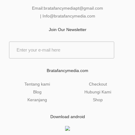
Email:
bratafancymediapt@gmail.com
|
Info@bratafancymedia
.com
Join Our Newsletter
E
m
a
i
l
Bratafancymedia.com
*
Tentang kami
Checkout
Blog
Hubungi Kami
Keranjang
Shop
Download android