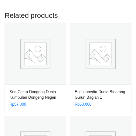
Related products
Seri Cerita Dongeng Dunia:
Ensiklopedia Dunia Binatang
Kumpulan Dongeng Negeri
Gurun Bagian 1
Skotlandia, Tujuh Wanita
Rp
57.000
Rp
53.000
Pemintal Benang