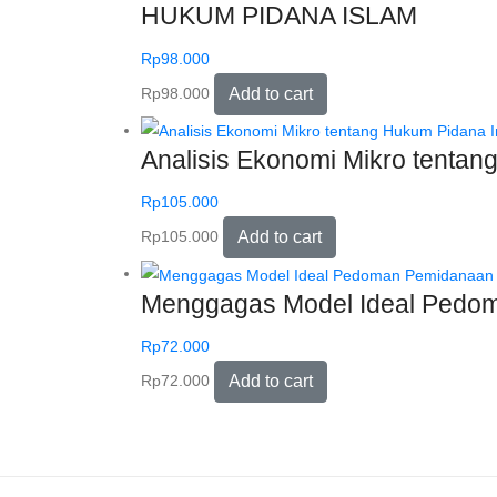
HUKUM PIDANA ISLAM
Rp
98.000
Rp
98.000
Add to cart
Analisis Ekonomi Mikro tenta
Rp
105.000
Rp
105.000
Add to cart
Menggagas Model Ideal Pedom
Rp
72.000
Rp
72.000
Add to cart