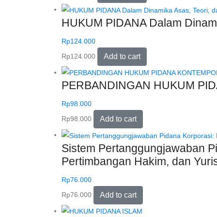
HUKUM PIDANA Dalam Dinamika
Rp
124.000
Rp
124.000
Add to cart
PERBANDINGAN HUKUM PI
Rp
98.000
Rp
98.000
Add to cart
Sistem Pertanggungjawaban Pid
Pertimbangan Hakim, dan Yuri
Rp
76.000
Rp
76.000
Add to cart