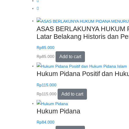
ASAS BERLAKUNYA HUKUM P
Latar Belakang Historis dan P
Rp
85.000
Rp
85.000
Add to cart
Hukum Pidana Positif dan Huk
Rp
115.000
Rp
115.000
Add to cart
Hukum Pidana
Rp
84.000