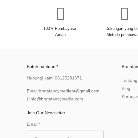
100% Pembayaran
Dukungan yang be
Aman
Metode pembaya
Butuh bantuan?
Bratafa
Hubungi kami
08125281671
Tentang
Blog
Email:
bratafancymediapt@gmail.com
Keranja
|
Info@bratafancymedia
.com
Join Our Newsletter
Email
*