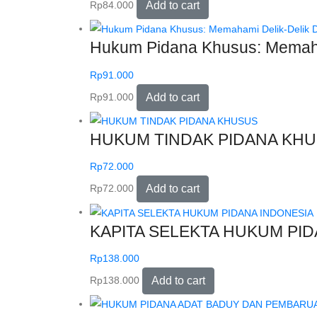
Rp
84.000
Add to cart
Hukum Pidana Khusus: Memaha
Rp
91.000
Rp
91.000
Add to cart
HUKUM TINDAK PIDANA KH
Rp
72.000
Rp
72.000
Add to cart
KAPITA SELEKTA HUKUM PI
Rp
138.000
Rp
138.000
Add to cart