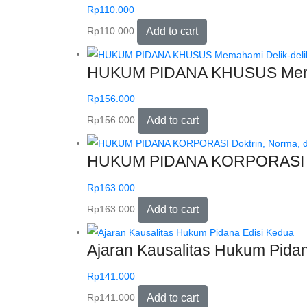
Rp
110.000
Rp
110.000
Add to cart
HUKUM PIDANA KHUSUS Memaham
Rp
156.000
Rp
156.000
Add to cart
HUKUM PIDANA KORPORASI Dok
Rp
163.000
Rp
163.000
Add to cart
Ajaran Kausalitas Hukum Pida
Rp
141.000
Rp
141.000
Add to cart