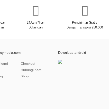
sar
24Jam/7Hari
Pengiriman Gratis
ran
Dukungan
Dengan Tansaksi 250.000
ncymedia.com
Download android
 kami
Checkout
Hubungi Kami
ng
Shop