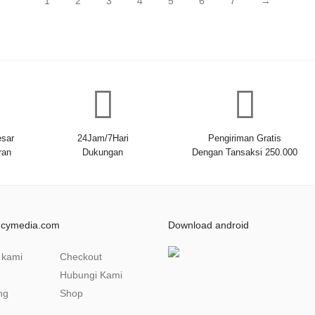
1
2
3
4
5
6
7
→
sar
24Jam/7Hari
Pengiriman Gratis
ran
Dukungan
Dengan Tansaksi 250.000
ncymedia.com
Download android
 kami
Checkout
Hubungi Kami
ng
Shop