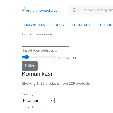
Search for:
TENTANG KAMI
BLOG
KERANJANG
CHECK
Home
Komunikasi
0
10 Km
100
Filter
Komunikasi
Showing
1–20
products from
126
products
Sort by