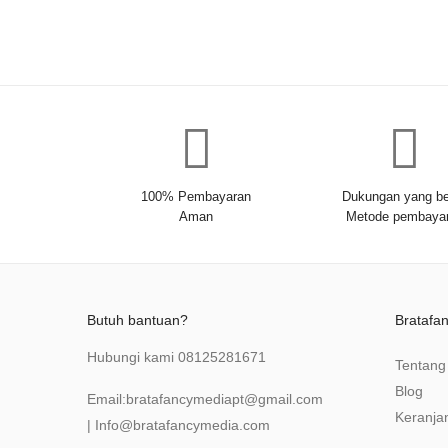
100% Pembayaran
Dukungan yang be
Aman
Metode pembaya
Butuh bantuan?
Bratafa
Hubungi kami
08125281671
Tentang
Blog
Email:
bratafancymediapt@gmail.com
Keranja
|
Info@bratafancymedia
.com