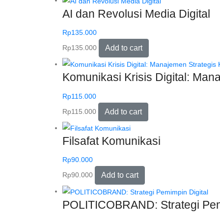
AI dan Revolusi Media Digital
Rp
135.000
Rp
135.000
Add to cart
Komunikasi Krisis Digital: Ma
Rp
115.000
Rp
115.000
Add to cart
Filsafat Komunikasi
Rp
90.000
Rp
90.000
Add to cart
POLITICOBRAND: Strategi Pemi