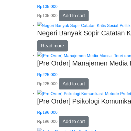
Rp
105.000
Rp
105.000
Add to cart
Negeri Banyak Sopir Catatan Kri
Read more
[Pre Order] Manajemen Media 
Rp
225.000
Rp
225.000
Add to cart
[Pre Order] Psikologi Komunik
Rp
196.000
Rp
196.000
Add to cart