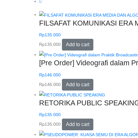
FILSAFAT KOMUNIKASI ERA ME
Rp
135.000
Rp
135.000
Add to cart
[Pre Order] Videografi dalam P
Rp
146.000
Rp
146.000
Add to cart
RETORIKA PUBLIC SPEAKIN
Rp
135.000
Rp
135.000
Add to cart