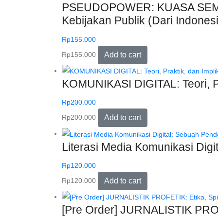
PSEUDOPOWER: KUASA SEMU DI 
Kebijakan Publik (Dari Indone
Rp
155.000
Rp
155.000
Add to cart
KOMUNIKASI DIGITAL: Teori, Pr
Rp
200.000
Rp
200.000
Add to cart
Literasi Media Komunikasi Digi
Rp
120.000
Rp
120.000
Add to cart
[Pre Order] JURNALISTIK PROFE