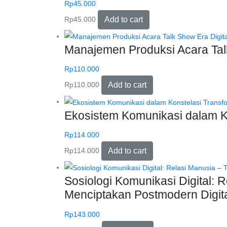
Rp
45.000
Rp
45.000
Add to cart
Manajemen Produksi Acara Talk 
Rp
110.000
Rp
110.000
Add to cart
Ekosistem Komunikasi dalam Ko
Rp
114.000
Rp
114.000
Add to cart
Sosiologi Komunikasi Digital: R
Menciptakan Postmodern Digita
Rp
143.000