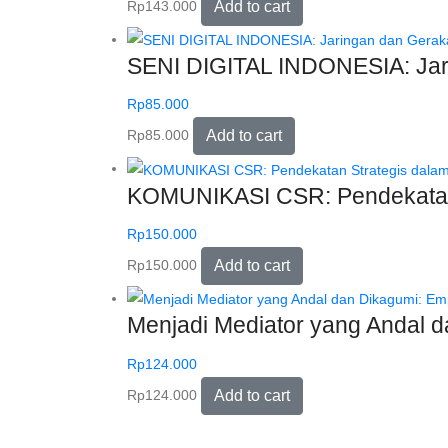
Rp
143.000
Add to cart
SENI DIGITAL INDONESIA: Jar
Rp
85.000
Rp
85.000
Add to cart
KOMUNIKASI CSR: Pendekatan 
Rp
150.000
Rp
150.000
Add to cart
Menjadi Mediator yang Andal 
Rp
124.000
Rp
124.000
Add to cart