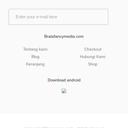
E
m
a
i
l
Bratafancymedia.com
*
Tentang kami
Checkout
Blog
Hubungi Kami
Keranjang
Shop
Download android