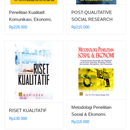
Penelitian Kualitatif.
POST-QUALITATIVE
Komunikasi, Ekonomi,
SOCIAL RESEARCH
Kebijakan Publik, dan
METHODS: Kuantitatif-
Rp
228.000
Rp
215.000
Ilmu Sosial Lainnya –
Kualitatif-Mix Methods
Edisi Ketiga
Positivism-
Postpositivism-
Phenomenology-
Postmodern Filsafat,
Paradigma, Teori, Metode
dan Laporan Edisi kedua
Metodologi Penelitian
RISET KUALITATIF
Sosial & Ekonomi.
Rp
130.000
Format-Format Kuantitatif
Rp
118.000
dan Kualitatif untuk Studi