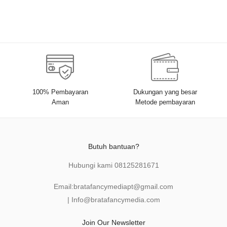
Sosiologi, Kebijakan
Publik, Komunikasi,
Manajemen dan
Pemasaran
100% Pembayaran
Dukungan yang besar
Aman
Metode pembayaran
Butuh bantuan?
Hubungi kami
08125281671
Email:
bratafancymediapt@gmail.com
|
Info@bratafancymedia
.com
Join Our Newsletter