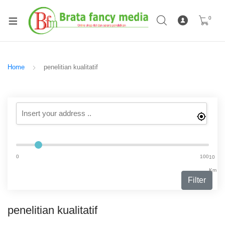
0
Home
penelitian kualitatif
0
100
10
Km
Filter
penelitian kualitatif