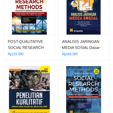
POST-QUALITATIVE
ANALISIS JARINGAN
SOCIAL RESEARCH
MEDIA SOSIAL Dasar-
METHODS: Kuantitatif-
dasar dan Aplikasi
Rp
215.000
Rp
169.000
Kualitatif-Mix Methods
Metode Jaringan Sosial
Positivism-
untuk Membedah
Postpositivism-
Percakapan di Media
Phenomenology-
Sosial
Postmodern Filsafat,
Paradigma, Teori, Metode
dan Laporan Edisi Ketiga