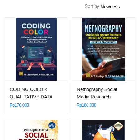
Sort by
CODING COLOR
Netnography Social
QUALITATIVE DATA
Media Research
ANALYSIS-QDA TUJUH
Procedure, Big Data &
Rp
176.000
Rp
180.000
TRADISI PROSEDUR
Cybercommunity
ANALISIS DATA
KUALITATIF