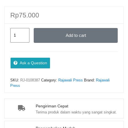
Rp
75.000
AKUNTANSI
Add to cart
BIODIVERSITAS
PERSPEKTIF
KEBANGSAAN
DAN
Ask a Question
KEISLAMAN
–
SKU:
RJ-0108387
Category:
Rajawali Press
Brand:
Rajawali
Sumarlin
Press
quantity
Pengiriman Cepat
Terima produk dalam waktu yang sangat singkat.