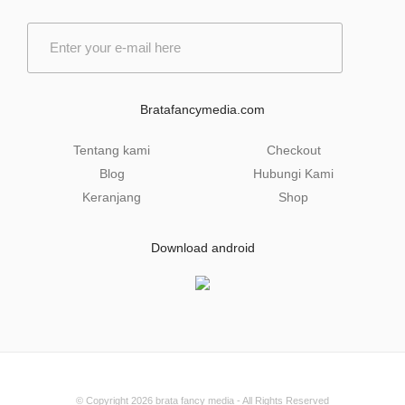
E
m
a
i
l
Bratafancymedia.com
*
Tentang kami
Checkout
Blog
Hubungi Kami
Keranjang
Shop
Download android
© Copyright 2026
brata fancy media
- All Rights Reserved