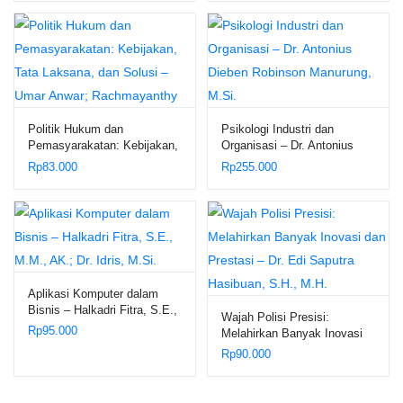
Politik Hukum dan
Psikologi Industri dan
Pemasyarakatan: Kebijakan,
Organisasi – Dr. Antonius
Tata Laksana, dan Solusi –
Dieben Robinson Manurung,
Rp
83.000
Rp
255.000
Umar Anwar; Rachmayanthy
M.Si.
Aplikasi Komputer dalam
Bisnis – Halkadri Fitra, S.E.,
Wajah Polisi Presisi:
M.M., AK.; Dr. Idris, M.Si.
Rp
95.000
Melahirkan Banyak Inovasi
dan Prestasi – Dr. Edi
Rp
90.000
Saputra Hasibuan, S.H.,
M.H.