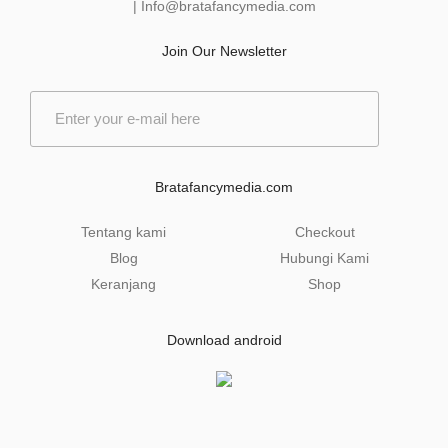
|
Info@bratafancymedia
.com
Join Our Newsletter
E
m
a
i
l
Bratafancymedia.com
*
Tentang kami
Checkout
Blog
Hubungi Kami
Keranjang
Shop
Download android