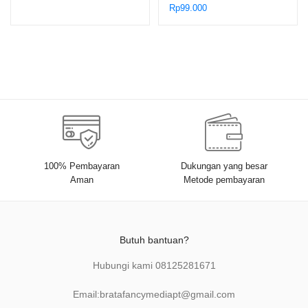
Sulthon
Rp
99.000
100% Pembayaran
Dukungan yang besar
Aman
Metode pembayaran
Butuh bantuan?
Hubungi kami
08125281671
Email:
bratafancymediapt@gmail.com