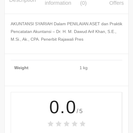
Description
information
(0)
Offers
AKUNTANSI SYARIAH Dalam PENILAIAN ASET dan Praktik
Pencatatan Akuntansi – Dr. H. M. Dawud Arif Khan, S.E.,
M.Si., Ak., CPA. Penerbit Rajawali Pres
Weight
1 kg
0.0
/5