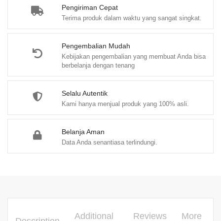
Dr.
Pengiriman Cepat
Terima produk dalam waktu yang sangat singkat.
H.
M.
Dawud
Pengembalian Mudah
Kebijakan pengembalian yang membuat Anda bisa
Arif
berbelanja dengan tenang
Khan,
S.E.,
Selalu Autentik
M.Si.,
Kami hanya menjual produk yang 100% asli.
Ak.,
CPA.
Belanja Aman
quantity
Data Anda senantiasa terlindungi.
Additional
Reviews
More