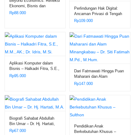
Beyond Economics: Refleksi
Ekonomi, Bisnis dan
Perlindungan Hak Digital:
Keuangan dalam Bingkai Al-
Rp
88.000
Ancaman Privasi di Tengah
Qur’an – M. Luthfi Hamidi
Serangan Social Engineering
Rp
109.000
– Dr. Sayid Muhammad Rifqi
Noval, S
Aplikasi Komputer dalam
Bisnis – Halkadri Fitra, S.E.,
Dari Fatmawati Hingga Puan
M.M., AK.; Dr. Idris, M.Si.
Rp
95.000
Maharani dan Alam
Minangkabau – Dr. Siti
Rp
147.000
Fatimah M.Pd., M.Hum.
Biografi Sahabat Abdullah
Bin Umar – Dr. Hj. Hartati,
Pendidikan Anak
M.A.
Rp
67.000
Berkebutuhan Khusus –