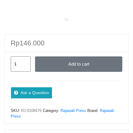
Rp
146.000
AKUNTANSI
Add to cart
SYARIAH
Dalam
PENILAIAN
ASET
Ask a Question
dan
Praktik
SKU:
RJ-0108476
Category:
Rajawali Press
Brand:
Rajawali
Pencatatan
Press
Akuntansi
–