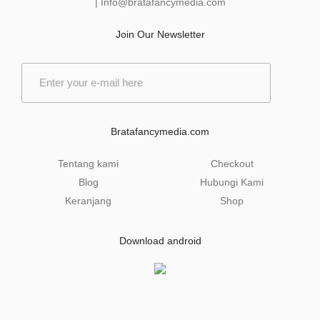
|
Info@bratafancymedia
.com
Join Our Newsletter
E
m
a
i
l
Bratafancymedia.com
*
Tentang kami
Checkout
Blog
Hubungi Kami
Keranjang
Shop
Download android