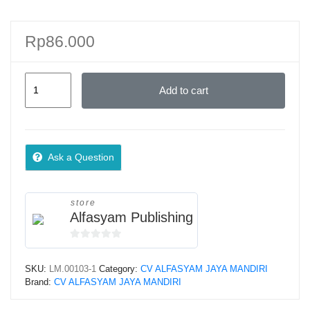
Rp
86.000
Aqidah
Add to cart
Shahihah
Seputar
Malaikat
quantity
Ask a Question
store
Alfasyam Publishing
0
o
SKU:
LM.00103-1
Category:
CV ALFASYAM JAYA MANDIRI
u
Brand:
CV ALFASYAM JAYA MANDIRI
t
o