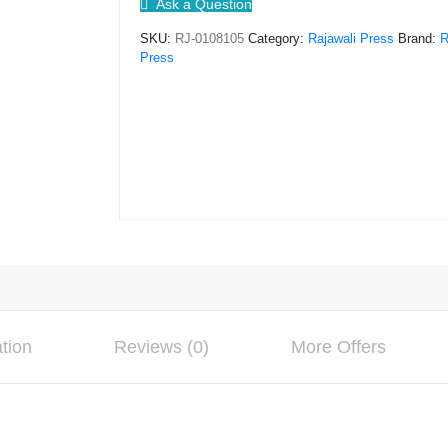
Ask a Question
jembatan
SKU:
RJ-0108105
Category:
Rajawali Press
Brand:
R
gantung
Press
–
Nanang
Martono
quantity
ation
Reviews (0)
More Offers