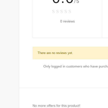
/5
0 reviews
There are no reviews yet.
Only logged in customers who have purcha
No more offers for this product!