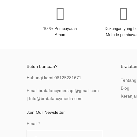
100% Pembayaran
Dukungan yang be
Aman
Metode pembaya
Butuh bantuan?
Bratafa
Hubungi kami
08125281671
Tentang
Blog
Email:
bratafancymediapt@gmail.com
Keranja
|
Info@bratafancymedia
.com
Join Our Newsletter
Email
*