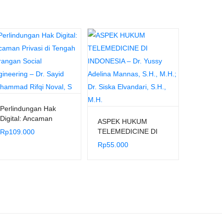
Perlindungan Hak
Digital: Ancaman
ASPEK HUKUM
Privasi di Tengah
TELEMEDICINE DI
Rp
109.000
Serangan Social
INDONESIA – Dr.
Rp
55.000
Engineering – Dr.
Yussy Adelina
Sayid Muhammad
Mannas, S.H., M.H.;
Rifqi Noval, S
Dr. Siska Elvandari,
S.H., M.H.