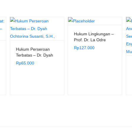
Hukum Lingkungan –
Prof. Dr. La Odre
Angga, S.Ag., S.H.,
Rp
127.000
Hukum Perseroan
M.Hum.
Terbatas – Dr. Dyah
Ochtorina Susanti,
Rp
65.000
S.H.,