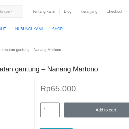
Tentang kami
Blog
Keranjang
Checkout
OUT
HUBUNGI KAMI
SHOP
 jembatan gantung – Nanang Martono
batan gantung – Nanang Martono
Rp
65.000
Asyiknya
Add to cart
berenang
di
bawah