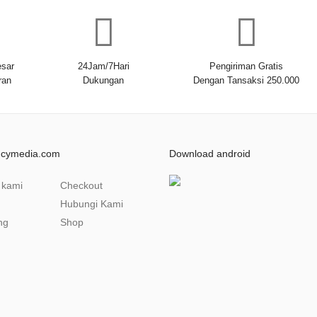
sar
24Jam/7Hari
Pengiriman Gratis
ran
Dukungan
Dengan Tansaksi 250.000
ncymedia.com
Download android
 kami
Checkout
Hubungi Kami
ng
Shop