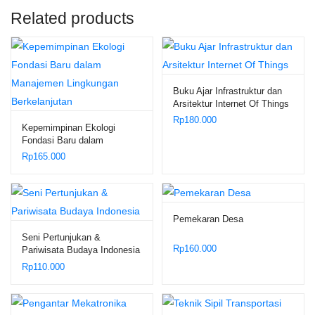
Related products
Buku Ajar Infrastruktur dan
Arsitektur Internet Of Things
Rp
180.000
Kepemimpinan Ekologi
Fondasi Baru dalam
Manajemen Lingkungan
Rp
165.000
Berkelanjutan
Pemekaran Desa
Seni Pertunjukan &
Rp
160.000
Pariwisata Budaya Indonesia
Rp
110.000