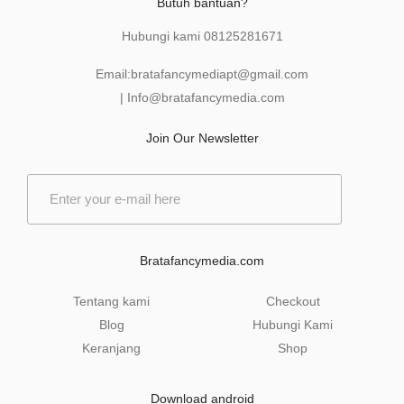
Butuh bantuan?
Hubungi kami
08125281671
Email:
bratafancymediapt@gmail.com
|
Info@bratafancymedia
.com
Join Our Newsletter
E
m
a
i
l
Bratafancymedia.com
*
Tentang kami
Checkout
Blog
Hubungi Kami
Keranjang
Shop
Download android