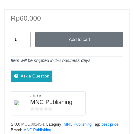
Rp
60.000
Buku
Add to cart
Ajar
Eco-
Efficiency
Item will be shipped in 1-2 business days
quantity
Ask a Question
store
MNC Publishing
0
o
SKU:
MQL.00145-1
Category:
MNC Publishing
Tag:
best price
u
Brand:
MNC Publishing
t