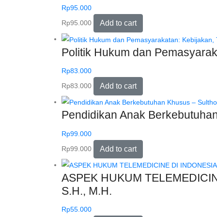
Rp
95.000
Rp
95.000
Add to cart
Politik Hukum dan Pemasyarak
Rp
83.000
Rp
83.000
Add to cart
Pendidikan Anak Berkebutuhan
Rp
99.000
Rp
99.000
Add to cart
ASPEK HUKUM TELEMEDICINE DI
S.H., M.H.
Rp
55.000