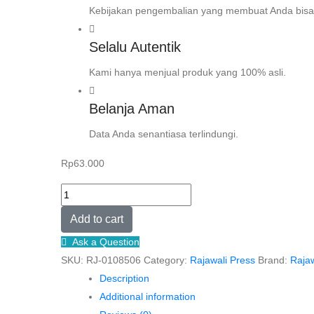
Kebijakan pengembalian yang membuat Anda bisa
Selalu Autentik
Kami hanya menjual produk yang 100% asli.
Belanja Aman
Data Anda senantiasa terlindungi.
Rp
63.000
DAKWAH
DI
Add to cart
BERBAGAI
Ask a Question
MEDIA
SKU:
RJ-0108506
Category:
Rajawali Press
Brand:
Rajaw
–
Description
Mazidatus
Additional information
Saadah,