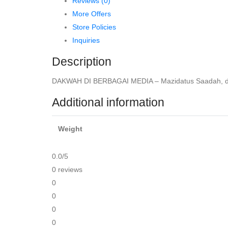
Reviews (0)
dkk.
More Offers
quantity
Store Policies
Inquiries
Description
DAKWAH DI BERBAGAI MEDIA – Mazidatus Saadah, dkk
Additional information
Weight
0.0
/5
0 reviews
0
0
0
0