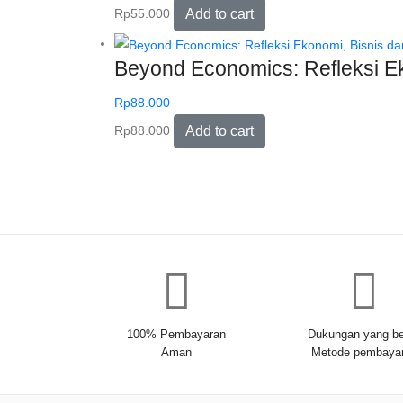
Rp
55.000
Add to cart
Beyond Economics: Refleksi Ek
Rp
88.000
Rp
88.000
Add to cart
100% Pembayaran
Dukungan yang be
Aman
Metode pembaya