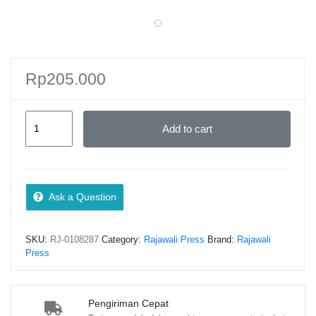
Rp
205.000
Dinamika
Add to cart
Masyarakat
di
Sekitar
Industri
Ask a Question
Hulu
Migas,
SKU:
RJ-0108287
Category:
Rajawali Press
Brand:
Rajawali
Studi
Press
Etnografi
di
Wilayah
Pengiriman Cepat