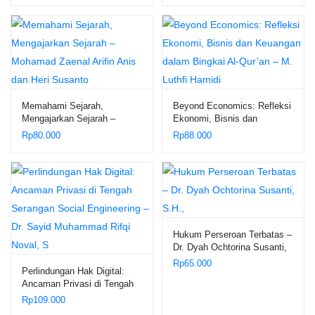
Memahami Sejarah,
Beyond Economics: Refleksi
Mengajarkan Sejarah –
Ekonomi, Bisnis dan
Mohamad Zaenal Arifin Anis
Keuangan dalam Bingkai Al-
Rp
80.000
Rp
88.000
dan Heri Susanto
Qur’an – M. Luthfi Hamidi
Hukum Perseroan Terbatas –
Dr. Dyah Ochtorina Susanti,
S.H.,
Rp
65.000
Perlindungan Hak Digital:
Ancaman Privasi di Tengah
Serangan Social Engineering
Rp
109.000
– Dr. Sayid Muhammad Rifqi