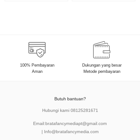
Noval, S
100% Pembayaran
Dukungan yang besar
Aman
Metode pembayaran
Butuh bantuan?
Hubungi kami
08125281671
Email:
bratafancymediapt@gmail.com
|
Info@bratafancymedia
.com