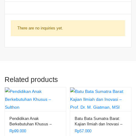
There are no inquiries yet.
Related products
Pendidikan Anak
Batu Bata Sumatra Barat:
Berkebutuhan Khusus –
Kajian Ilmiah dan Inovasi –
Sulthon
Prof. Dr. M. Giatman, MSI
Rp
99.000
Rp
57.000