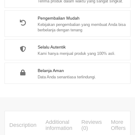
Terima produk dalam waktu yang sangat singkat.
Sumbagut
(Riau,
Sumut,
Pengembalian Mudah
Kebijakan pengembalian yang membuat Anda bisa
Aceh,
berbelanja dengan tenang
Kepulauan
Riau)
Selalu Autentik
–
Kami hanya menjual produk yang 100% asli.
quantity
Belanja Aman
Data Anda senantiasa terlindungi.
Additional
Reviews
More
Description
information
(0)
Offers