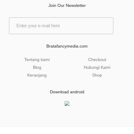
Join Our Newsletter
E
m
a
i
l
Bratafancymedia.com
*
Tentang kami
Checkout
Blog
Hubungi Kami
Keranjang
Shop
Download android