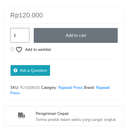
Rp
120.000
Filsafat
Add to cart
Hukum
Indonesia
Add to wishlist
Konsep
Pembangunan
Sistem
Ask a Question
Hukum
Nasional
SKU:
RJ-0108101
Category:
Rajawali Press
Brand:
Rajawali
–
Press
Prof.
Dr.
Juanda,
Pengiriman Cepat
Terima produk dalam waktu yang sangat singkat.
S.H.,