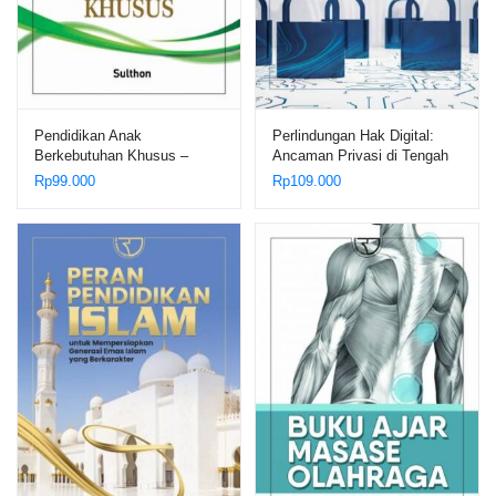
Pendidikan Anak
Perlindungan Hak Digital:
Berkebutuhan Khusus –
Ancaman Privasi di Tengah
Sulthon
Serangan Social Engineering
Rp
99.000
Rp
109.000
– Dr. Sayid Muhammad Rifqi
Noval, S