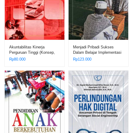
Akuntabilitas Kinerja
Menjadi Pribadi Sukses
Perguruan Tinggi (Konsep,
Dalam Belajar Implementasi
Teori, dan Kasus) – Dr. Hanif
Konsep Belajar Efektif
Rp
80.000
Rp
123.000
Al Kadri, M.Pd.
Menurut al-Zarnuji dalam
Lingkungan Pondok
Pesantren – Dr. H. Maslani,
M.Ag.