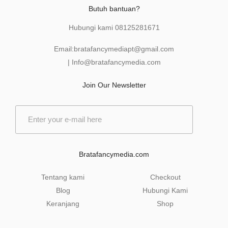
Butuh bantuan?
Hubungi kami
08125281671
Email:
bratafancymediapt@gmail.com
|
Info@bratafancymedia
.com
Join Our Newsletter
E
m
a
i
l
Bratafancymedia.com
*
Tentang kami
Checkout
Blog
Hubungi Kami
Keranjang
Shop