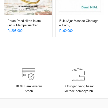
Peran Pendidikan Islam
Buku Ajar Masase Olahraga
untuk Mempersiapkan
– Darni,
Generasi Emas Islam yang
Rp
203.000
Rp
60.000
Berkarakter – Dr. Sururin,
M.Ag., dkk.
100% Pembayaran
Dukungan yang besar
Aman
Metode pembayaran