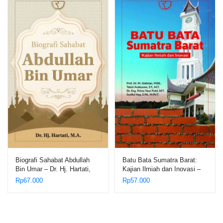
Biografi Sahabat Abdullah
Batu Bata Sumatra Barat:
Bin Umar – Dr. Hj. Hartati,
Kajian Ilmiah dan Inovasi –
M.A.
Prof. Dr. M. Giatman, MSI
Rp
67.000
Rp
57.000