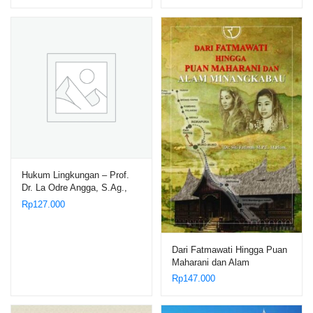
Tobing, S.E., M.M., Ak., CA.,
CTL., CTAP.
Hukum Lingkungan – Prof.
Dr. La Odre Angga, S.Ag.,
S.H., M.Hum.
Rp
127.000
Dari Fatmawati Hingga Puan
Maharani dan Alam
Minangkabau – Dr. Siti
Rp
147.000
Fatimah M.Pd., M.Hum.