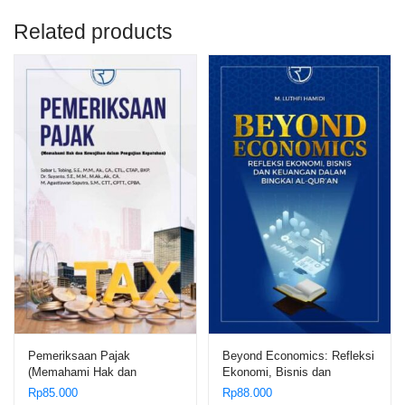
Related products
Pemeriksaan Pajak
Beyond Economics: Refleksi
(Memahami Hak dan
Ekonomi, Bisnis dan
Kewajiban dalam Pengujian
Keuangan dalam Bingkai Al-
Rp
85.000
Rp
88.000
Kepatuhan) – Sabar L.
Qur’an – M. Luthfi Hamidi