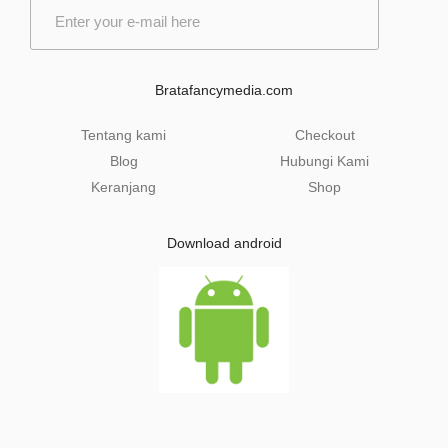
E
m
a
i
l
Bratafancymedia.com
*
Tentang kami
Checkout
Blog
Hubungi Kami
Keranjang
Shop
Download android