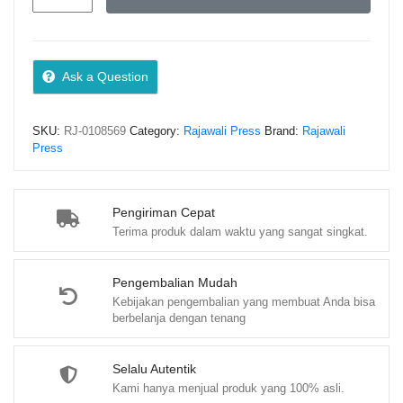
ISLAM
–
Drs.
Muhapril
Ask a Question
Musri,
M.
SKU:
RJ-0108569
Category:
Rajawali Press
Brand:
Rajawali
Ag.
Press
quantity
Pengiriman Cepat
Terima produk dalam waktu yang sangat singkat.
Pengembalian Mudah
Kebijakan pengembalian yang membuat Anda bisa
berbelanja dengan tenang
Selalu Autentik
Kami hanya menjual produk yang 100% asli.