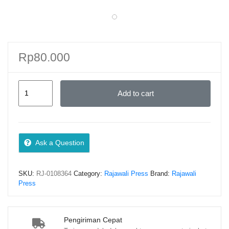
Rp
80.000
KESEHATAN
Add to cart
DAN
KESELAMATAN
KERJA
(K3)
Ask a Question
PADA
BIDANG
SKU:
RJ-0108364
Category:
Rajawali Press
Brand:
Rajawali
KONSTRUKSI
Press
–
Ranti
Ekasari,
Pengiriman Cepat