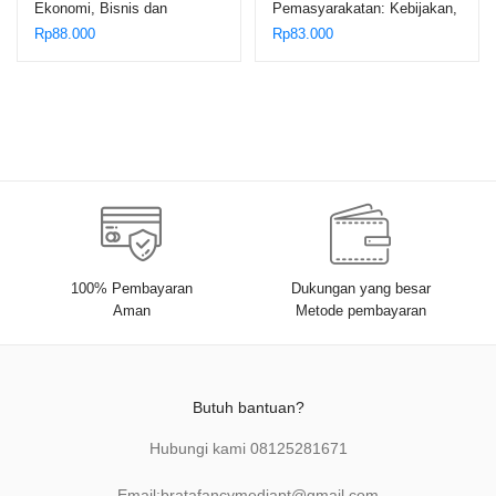
Ekonomi, Bisnis dan
Pemasyarakatan: Kebijakan,
Keuangan dalam Bingkai Al-
Tata Laksana, dan Solusi –
Rp
88.000
Rp
83.000
Qur’an – M. Luthfi Hamidi
Umar Anwar; Rachmayanthy
100% Pembayaran
Dukungan yang besar
Aman
Metode pembayaran
Butuh bantuan?
Hubungi kami
08125281671
Email:
bratafancymediapt@gmail.com