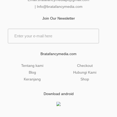
|
Info@bratafancymedia
.com
Join Our Newsletter
E
m
a
i
l
Bratafancymedia.com
*
Tentang kami
Checkout
Blog
Hubungi Kami
Keranjang
Shop
Download android