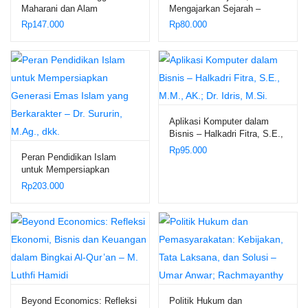
Maharani dan Alam
Mengajarkan Sejarah –
Minangkabau – Dr. Siti
Mohamad Zaenal Arifin Anis
Rp
147.000
Rp
80.000
Fatimah M.Pd., M.Hum.
dan Heri Susanto
Aplikasi Komputer dalam
Bisnis – Halkadri Fitra, S.E.,
M.M., AK.; Dr. Idris, M.Si.
Rp
95.000
Peran Pendidikan Islam
untuk Mempersiapkan
Generasi Emas Islam yang
Rp
203.000
Berkarakter – Dr. Sururin,
M.Ag., dkk.
Beyond Economics: Refleksi
Politik Hukum dan