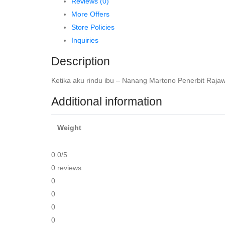
Reviews (0)
quantity
More Offers
Store Policies
Inquiries
Description
Ketika aku rindu ibu – Nanang Martono Penerbit Rajaw
Additional information
Weight
0.0
/5
0 reviews
0
0
0
0