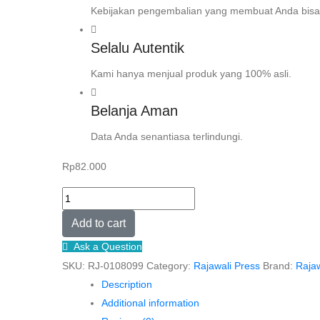
Kebijakan pengembalian yang membuat Anda bisa
Selalu Autentik
Kami hanya menjual produk yang 100% asli.
Belanja Aman
Data Anda senantiasa terlindungi.
Rp
82.000
Ketika
aku
Add to cart
rindu
Ask a Question
ibu
SKU:
RJ-0108099
Category:
Rajawali Press
Brand:
Rajaw
–
Description
Nanang
Additional information
Martono