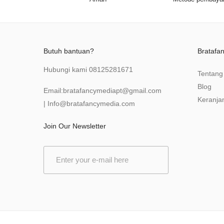
Butuh bantuan?
Bratafa
Hubungi kami
08125281671
Tentang
Blog
Email:
bratafancymediapt@gmail.com
Keranja
|
Info@bratafancymedia
.com
Join Our Newsletter
E
m
a
i
l
*