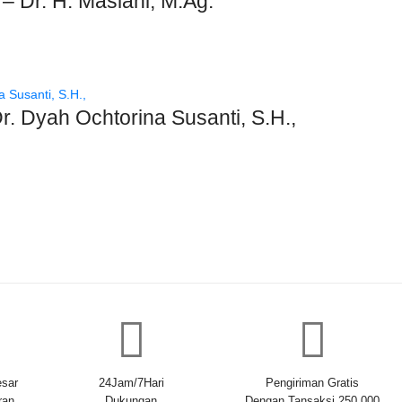
 Dr. H. Maslani, M.Ag.
. Dyah Ochtorina Susanti, S.H.,
sar
24Jam/7Hari
Pengiriman Gratis
ran
Dukungan
Dengan Tansaksi 250.000