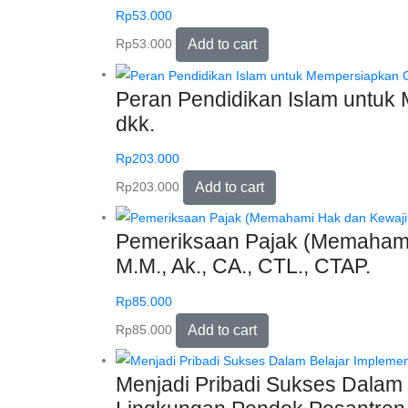
Rp
53.000
Rp
53.000
Add to cart
Peran Pendidikan Islam untuk 
dkk.
Rp
203.000
Rp
203.000
Add to cart
Pemeriksaan Pajak (Memahami 
M.M., Ak., CA., CTL., CTAP.
Rp
85.000
Rp
85.000
Add to cart
Menjadi Pribadi Sukses Dalam B