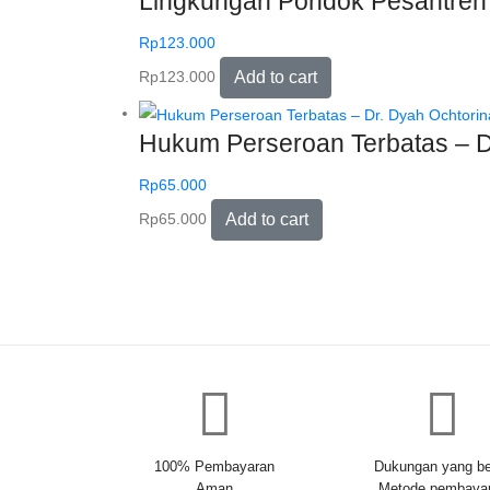
Lingkungan Pondok Pesantren –
Rp
123.000
Rp
123.000
Add to cart
Hukum Perseroan Terbatas – Dr
Rp
65.000
Rp
65.000
Add to cart
100% Pembayaran
Dukungan yang be
Aman
Metode pembaya