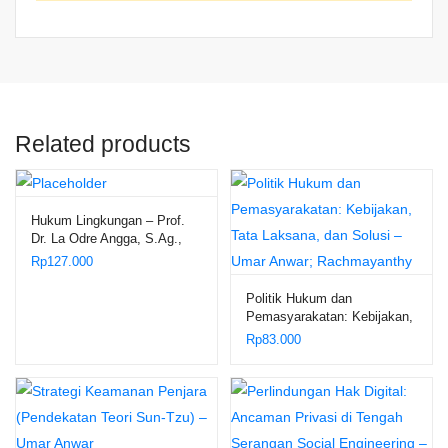
Related products
Hukum Lingkungan – Prof.
Dr. La Odre Angga, S.Ag.,
S.H., M.Hum.
Rp
127.000
Politik Hukum dan
Pemasyarakatan: Kebijakan,
Tata Laksana, dan Solusi –
Rp
83.000
Umar Anwar; Rachmayanthy