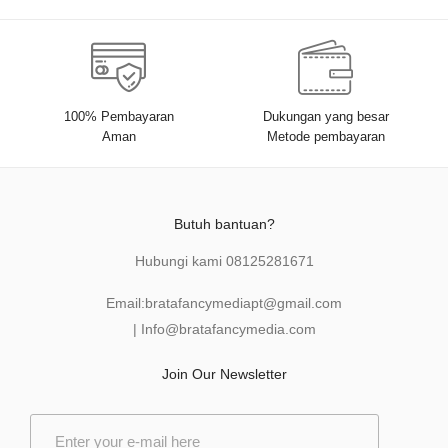
100% Pembayaran
Dukungan yang besar
Aman
Metode pembayaran
Butuh bantuan?
Hubungi kami
08125281671
Email:
bratafancymediapt@gmail.com
|
Info@bratafancymedia
.com
Join Our Newsletter
E
m