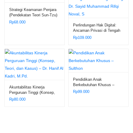
Strategi Keamanan Penjara
(Pendekatan Teori Sun-Tzu)
– Umar Anwar
Rp
68.000
Perlindungan Hak Digital:
Ancaman Privasi di Tengah
Serangan Social Engineering
Rp
109.000
– Dr. Sayid Muhammad Rifqi
Noval, S
Pendidikan Anak
Berkebutuhan Khusus –
Akuntabilitas Kinerja
Sulthon
Rp
99.000
Perguruan Tinggi (Konsep,
Teori, dan Kasus) – Dr. Hanif
Rp
80.000
Al Kadri, M.Pd.