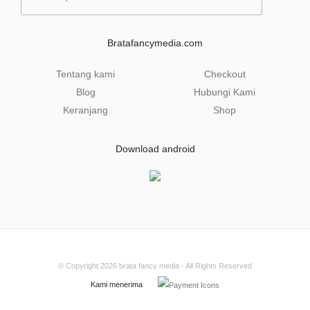
a
i
l
Bratafancymedia.com
*
Tentang kami
Checkout
Blog
Hubungi Kami
Keranjang
Shop
Download android
© Copyright 2026
brata fancy media
- All Rights Reserved
Kami menerima