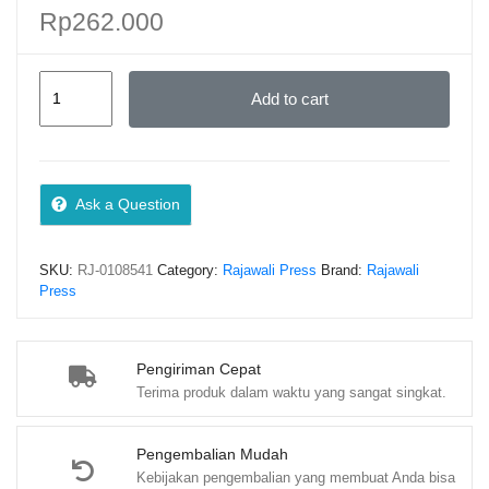
Rp
262.000
KEUANGAN
Add to cart
SOSIAL
PRODUKTIF
ISLAM
–
Ask a Question
Ferry
Syarifuddin
SKU:
RJ-0108541
Category:
Rajawali Press
Brand:
Rajawali
quantity
Press
Pengiriman Cepat
Terima produk dalam waktu yang sangat singkat.
Pengembalian Mudah
Kebijakan pengembalian yang membuat Anda bisa