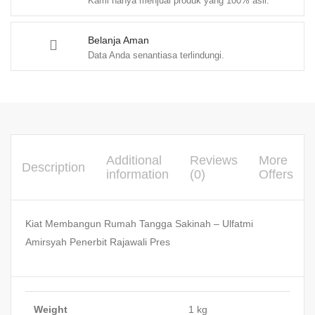
Kami hanya menjual produk yang 100% asli.
Belanja Aman
Data Anda senantiasa terlindungi.
Additional
Reviews
More
Description
information
(0)
Offers
Kiat Membangun Rumah Tangga Sakinah – Ulfatmi
Amirsyah Penerbit Rajawali Pres
Weight
1 kg