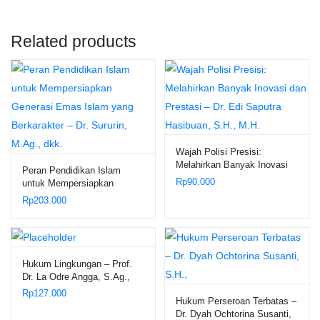
Related products
Wajah Polisi Presisi:
Melahirkan Banyak Inovasi
Peran Pendidikan Islam
dan Prestasi – Dr. Edi
Rp
90.000
untuk Mempersiapkan
Saputra Hasibuan, S.H.,
Generasi Emas Islam yang
Rp
203.000
M.H.
Berkarakter – Dr. Sururin,
M.Ag., dkk.
Hukum Lingkungan – Prof.
Dr. La Odre Angga, S.Ag.,
S.H., M.Hum.
Rp
127.000
Hukum Perseroan Terbatas –
Dr. Dyah Ochtorina Susanti,