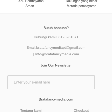
100% Pembayaran
Dukungan yang besar
Aman
Metode pembayaran
Butuh bantuan?
Hubungi kami
08125281671
Email:
bratafancymediapt@gmail.com
|
Info@bratafancymedia
.com
Join Our Newsletter
E
m
a
i
l
Bratafancymedia.com
*
Tentang kami
Checkout