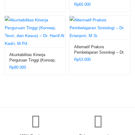
S.H.,
Rp
65.000
Alternatif Praksis
Pembelajaran Sosiologi – Dr.
Akuntabilitas Kinerja
Erianjoni, M.Si.
Rp
53.000
Perguruan Tinggi (Konsep,
Teori, dan Kasus) – Dr. Hanif
Rp
80.000
Al Kadri, M.Pd.