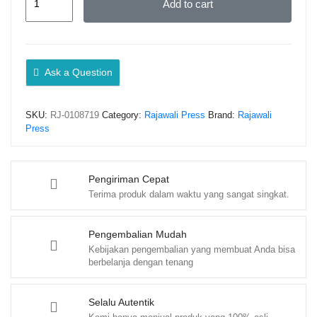
Add to cart
Membangun
Rumah
Tangga
Sakinah
Ask a Question
–
Ulfatmi
SKU:
RJ-0108719
Category:
Rajawali Press
Brand:
Rajawali
Amirsyah
Press
quantity
Pengiriman Cepat
Terima produk dalam waktu yang sangat singkat.
Pengembalian Mudah
Kebijakan pengembalian yang membuat Anda bisa
berbelanja dengan tenang
Selalu Autentik