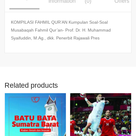
information
(0)
Offers
KOMPILASI FAHMIL QUR’AN Kumpulan Soal-Soal
Musabaqah Fahmil Qur’an- Prof. Dr. H. Muhammad
Syaifuddin, M.Ag., dkk. Penerbit Rajawali Pres
Related products