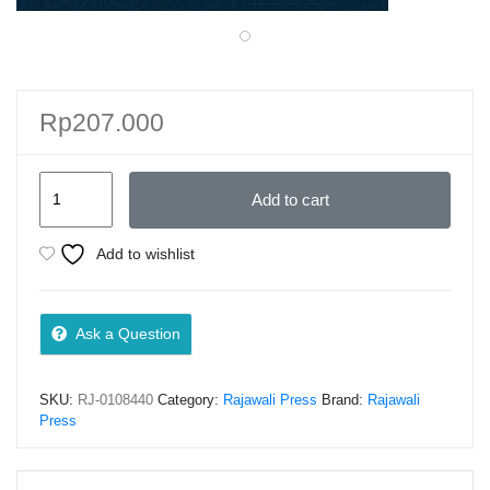
Rp
207.000
KOMPILASI
Add to cart
FAHMIL
QUR’AN
Add to wishlist
Kumpulan
Soal-
Soal
Ask a Question
Musabaqah
Fahmil
SKU:
RJ-0108440
Category:
Rajawali Press
Brand:
Rajawali
Qur’an-
Press
Prof.
Dr.