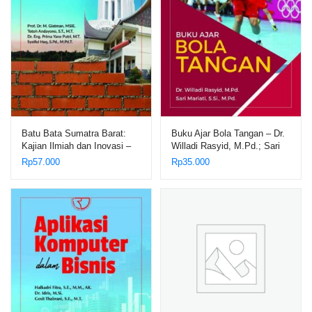
Batu Bata Sumatra Barat:
Buku Ajar Bola Tangan – Dr.
Kajian Ilmiah dan Inovasi –
Willadi Rasyid, M.Pd.; Sari
Prof. Dr. M. Giatman, MSI
Mariati, S.Si., M.Pd.
Rp
57.000
Rp
35.000