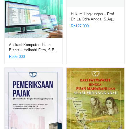
Hukum Lingkungan – Prof.
Dr. La Odre Angga, S.Ag.,
S.H., M.Hum.
Rp
127.000
Aplikasi Komputer dalam
Bisnis – Halkadri Fitra, S.E.,
M.M., AK.; Dr. Idris, M.Si.
Rp
95.000