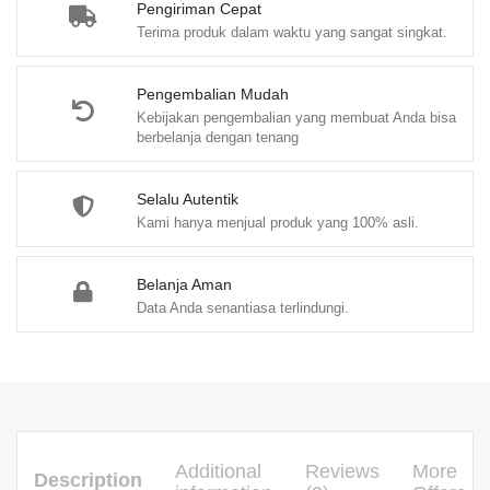
H.
Pengiriman Cepat
Terima produk dalam waktu yang sangat singkat.
Muhammad
Syaifuddin,
M.Ag.,
Pengembalian Mudah
Kebijakan pengembalian yang membuat Anda bisa
dkk.
berbelanja dengan tenang
quantity
Selalu Autentik
Kami hanya menjual produk yang 100% asli.
Belanja Aman
Data Anda senantiasa terlindungi.
Additional
Reviews
More
Description