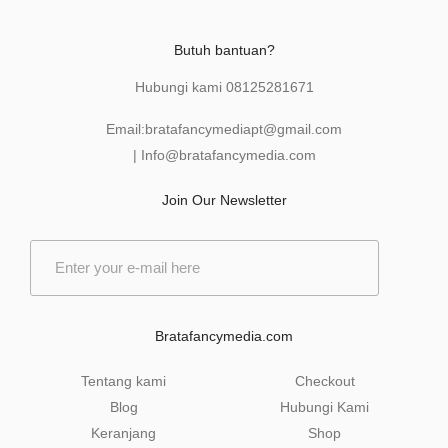
Butuh bantuan?
Hubungi kami
08125281671
Email:
bratafancymediapt@gmail.com
|
Info@bratafancymedia
.com
Join Our Newsletter
E
m
a
i
l
Bratafancymedia.com
*
Tentang kami
Checkout
Blog
Hubungi Kami
Keranjang
Shop