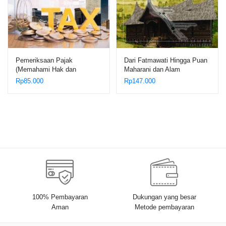
Pemeriksaan Pajak
Dari Fatmawati Hingga Puan
(Memahami Hak dan
Maharani dan Alam
Kewajiban dalam Pengujian
Minangkabau – Dr. Siti
Rp
85.000
Rp
147.000
Kepatuhan) – Sabar L.
Fatimah M.Pd., M.Hum.
Tobing, S.E., M.M., Ak., CA.,
CTL., CTAP.
100% Pembayaran
Dukungan yang besar
Aman
Metode pembayaran