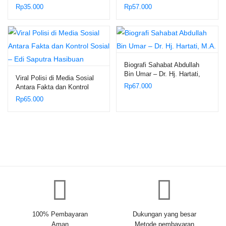
Mariati, S.Si., M.Pd.
Prof. Dr. M. Giatman, MSI
Rp
35.000
Rp
57.000
Biografi Sahabat Abdullah
Bin Umar – Dr. Hj. Hartati,
Viral Polisi di Media Sosial
M.A.
Rp
67.000
Antara Fakta dan Kontrol
Sosial – Edi Saputra
Rp
65.000
Hasibuan
100% Pembayaran
Dukungan yang besar
Aman
Metode pembayaran