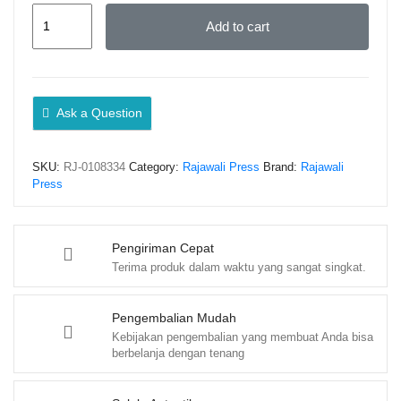
Manajemen
Add to cart
Keuangan
1
–
Prof.
Ask a Question
Dr.Wahyu
Murti,
SKU:
RJ-0108334
Category:
Rajawali Press
Brand:
Rajawali
S.E.,
Press
M.M.
(PO)
quantity
Pengiriman Cepat
Terima produk dalam waktu yang sangat singkat.
Pengembalian Mudah
Kebijakan pengembalian yang membuat Anda bisa
berbelanja dengan tenang