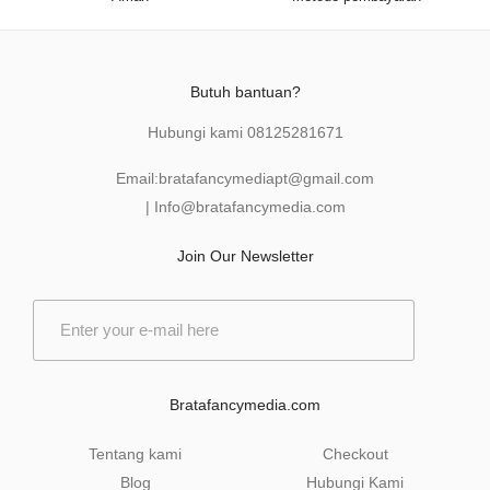
Butuh bantuan?
Hubungi kami
08125281671
Email:
bratafancymediapt@gmail.com
|
Info@bratafancymedia
.com
Join Our Newsletter
E
m
a
i
l
Bratafancymedia.com
*
Tentang kami
Checkout
Blog
Hubungi Kami