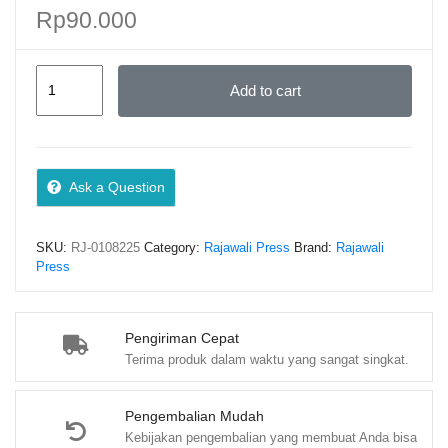
Rp
90.000
Media
Add to cart
Pendidikan
–
Bulkia
Rahim,
Ask a Question
S.Pd.,
M.Pd.T.
SKU:
RJ-0108225
Category:
Rajawali Press
Brand:
Rajawali
quantity
Press
Pengiriman Cepat
Terima produk dalam waktu yang sangat singkat.
Pengembalian Mudah
Kebijakan pengembalian yang membuat Anda bisa