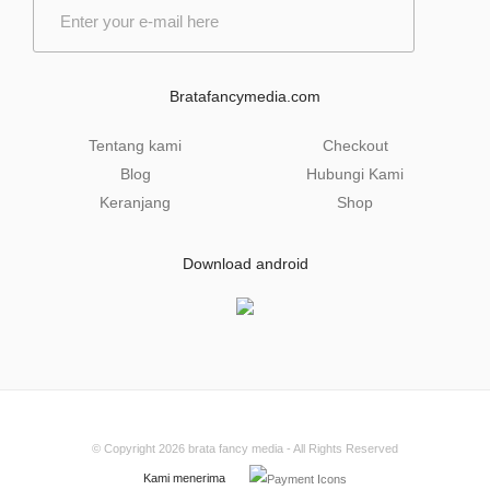
E
m
a
i
l
Bratafancymedia.com
*
Tentang kami
Checkout
Blog
Hubungi Kami
Keranjang
Shop
Download android
© Copyright 2026
brata fancy media
- All Rights Reserved
Kami menerima