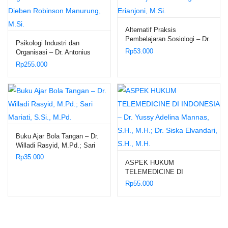
Alternatif Praksis
Pembelajaran Sosiologi – Dr.
Psikologi Industri dan
Erianjoni, M.Si.
Rp
53.000
Organisasi – Dr. Antonius
Dieben Robinson Manurung,
Rp
255.000
M.Si.
Buku Ajar Bola Tangan – Dr.
Willadi Rasyid, M.Pd.; Sari
Mariati, S.Si., M.Pd.
Rp
35.000
ASPEK HUKUM
TELEMEDICINE DI
INDONESIA – Dr. Yussy
Rp
55.000
Adelina Mannas, S.H., M.H.;
Dr. Siska Elvandari, S.H.,
M.H.