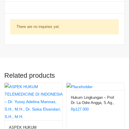
There are no inquiries yet.
Related products
Hukum Lingkungan – Prof.
Dr. La Odre Angga, S.Ag.,
S.H., M.Hum.
Rp
127.000
ASPEK HUKUM