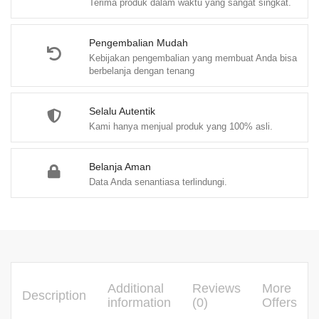
Terima produk dalam waktu yang sangat singkat.
S.E,
M.M,
M.Sc,
Pengembalian Mudah
Kebijakan pengembalian yang membuat Anda bisa
P.S.C.
berbelanja dengan tenang
dan
Tim
Selalu Autentik
(PO)
Kami hanya menjual produk yang 100% asli.
quantity
Belanja Aman
Data Anda senantiasa terlindungi.
Additional
Reviews
More
Description
information
(0)
Offers