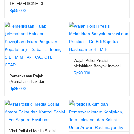
TELEMEDICINE DI
INDONESIA – Dr. Yussy
Rp
55.000
Adelina Mannas, S.H., M.H.;
Dr. Siska Elvandari, S.H.,
M.H.
Wajah Polisi Presisi:
Melahirkan Banyak Inovasi
dan Prestasi – Dr. Edi
Rp
90.000
Pemeriksaan Pajak
Saputra Hasibuan, S.H.,
(Memahami Hak dan
M.H.
Kewajiban dalam Pengujian
Rp
85.000
Kepatuhan) – Sabar L.
Tobing, S.E., M.M., Ak., CA.,
CTL., CTAP.
Viral Polisi di Media Sosial