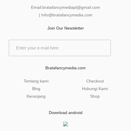
Email:
bratafancymediapt@gmail.com
|
Info@bratafancymedia
.com
Join Our Newsletter
E
m
a
i
l
Bratafancymedia.com
*
Tentang kami
Checkout
Blog
Hubungi Kami
Keranjang
Shop
Download android