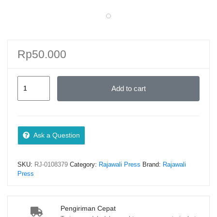
Rp
50.000
MEMBANGUN
Add to cart
GENERASI
EMAS
BANGSA
MARITIM
Ask a Question
BERKARAKTER
BELA
SKU:
RJ-0108379
Category:
Rajawali Press
Brand:
Rajawali
NEGARA
Press
–
Dr.
Sulistiyanto
Pengiriman Cepat