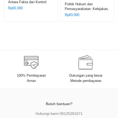
Antara Fakta dan Kontrol
Politik Hukum dan
Sosial – Edi Saputra
Rp
65.000
Pemasyarakatan: Kebijakan,
Hasibuan
Tata Laksana, dan Solusi –
Rp
83.000
Umar Anwar; Rachmayanthy
100% Pembayaran
Dukungan yang besar
Aman
Metode pembayaran
Butuh bantuan?
Hubungi kami
08125281671