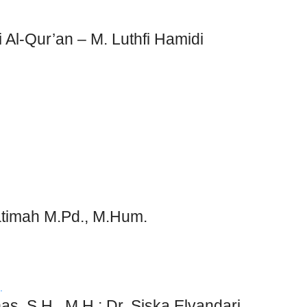
Al-Qur’an – M. Luthfi Hamidi
atimah M.Pd., M.Hum.
S.H., M.H.; Dr. Siska Elvandari,