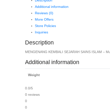
Description
Ridha
Additional information
quantity
Reviews (0)
More Offers
Store Policies
Inquiries
Description
MENGENANG KEMBALI SEJARAH SAINS ISLAM – Muha
Additional information
Weight
0.0
/5
0 reviews
0
0