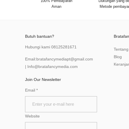
100% Pembayaran
Dukungan yang be
Aman
Metode pembaya
Butuh bantuan?
Bratafa
Hubungi kami
08125281671
Tentang
Blog
Email:
bratafancymediapt@gmail.com
Keranja
|
Info@bratafancymedia
.com
Join Our Newsletter
Email
*
Website