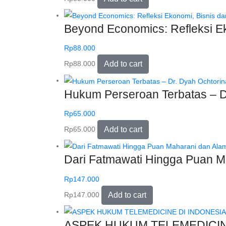
Beyond Economics: Refleksi Ek
Rp
88.000
Rp
88.000
Add to cart
Hukum Perseroan Terbatas – Dr
Rp
65.000
Rp
65.000
Add to cart
Dari Fatmawati Hingga Puan Ma
Rp
147.000
Rp
147.000
Add to cart
ASPEK HUKUM TELEMEDICINE DI