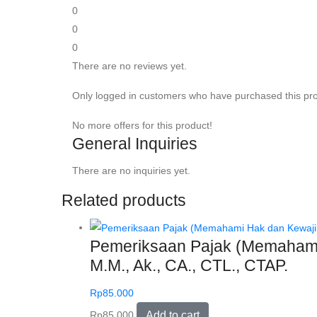
0
0
0
There are no reviews yet.
Only logged in customers who have purchased this pro
No more offers for this product!
General Inquiries
There are no inquiries yet.
Related products
Pemeriksaan Pajak (Memahami 
M.M., Ak., CA., CTL., CTAP.
Rp
85.000
Rp
85.000
Add to cart