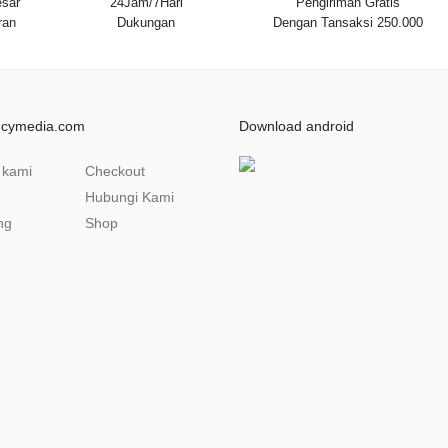
sar
24Jam/7Hari
Pengiriman Gratis
ran
Dukungan
Dengan Tansaksi 250.000
ncymedia.com
Download android
 kami
Checkout
Hubungi Kami
ng
Shop