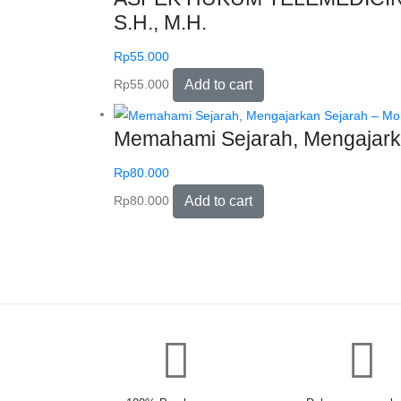
S.H., M.H.
Rp
55.000
Rp
55.000
Add to cart
Memahami Sejarah, Mengajarka
Rp
80.000
Rp
80.000
Add to cart