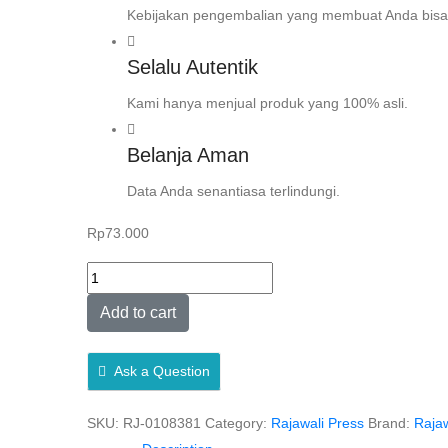
Kebijakan pengembalian yang membuat Anda bisa
Selalu Autentik
Kami hanya menjual produk yang 100% asli.
Belanja Aman
Data Anda senantiasa terlindungi.
Rp
73.000
MENGENANG
KEMBALI
Add to cart
SEJARAH
SAINS
Ask a Question
ISLAM
–
SKU:
RJ-0108381
Category:
Rajawali Press
Brand:
Rajaw
Muhammad